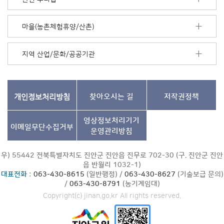
기
마을(농촌체험휴양/산촌)
지역 산업/문화/공공기관
개인정보처리방침
찾아오시는 길
저작권정책
영상정보처리기기
이메일무단수집거부
운영관리방침
우) 55442 전북특별자치도 진안군 진안읍 진무로 702-30 (구. 진안군 진안
읍 반월리 1032-1)
대표전화
:
063-430-8615
(일반행정) /
063-430-8627
(기술보급 문의)
/
063-430-8791
(농기계임대)
Copyright(c) jinan.go.kr All rights reserved.