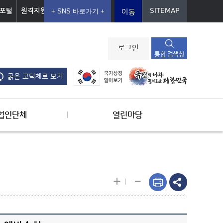
포털
원격지원
SITEMAP
이동
로그인
통합 검색창
굵은 고딕체로 보기
업인단체
열린마당
-
+