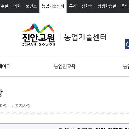
군수실
의회
보건소
농업기술센터
통계
장학숙
평생학습관
읍면
농업기술센터
데이터
농업인교육
농
항
마당
공지사항