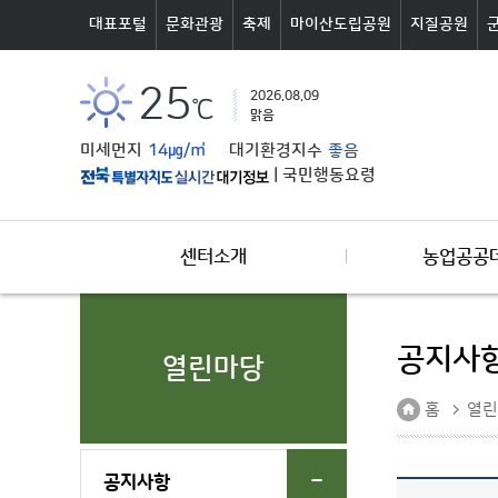
본문바로가기
대표포털
문화관광
축제
마이산도립공원
지질공원
25
2026.08.09
℃
맑음
미세먼지
14㎍/㎥
대기환경지수
좋음
|
국민행동요령
센터소개
농업공공
공지사
열린마당
홈
열린
공지사항