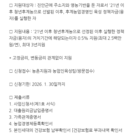
□ 지원대상자 : 진안군에 주소지와 영농기반을 둔 자로서 '21년 이
후 청년후계농으로 선발된 이후, 후계농업경영인 육성 정책자금(융
자)를 실행한 자
□ 지원내용 : '21년 이후 청년후계농으로 선정된 이후 실행한 정책
자금(융자)의 거치기간에 해당되는이자 0.5% 지원(최대 2.5백만
원/연), 최대 3년지원
* 고정금리, 변동금리 관계없이 지원
□ 신청접수: 농촌지원과 농업인육성팀(방문접수)
□ 신청기한: 2026. 1. 30일까지
□ 제출서류
1. 사업신청서(제1호 서식)
2. 대출원리금납입증명서
3. 가족관계증명서
4. 농업경영체등록확인서
5. 본인세대의 건강보험 납부확인서 [건강보험료 부과내역 확인서