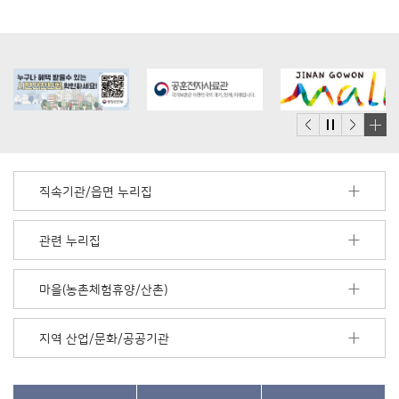
배
너
모
직속기관/읍면 누리집
음
더
보
관련 누리집
기
마을(농촌체험휴양/산촌)
지역 산업/문화/공공기관