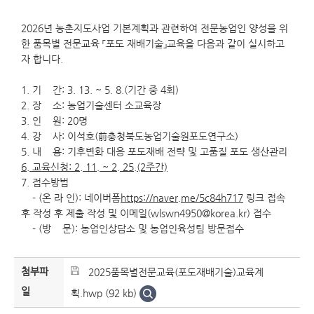
2026년 농촌지도사업 기본계획과 관련하여 전문농업인 양성을 위
한 품목별 전문교육 「포도 재배기술」교육을 다음과 같이 실시하고
자 합니다.
1. 기 간: 3. 13. ~ 5. 8.(기간 중 4회)
2. 장 소: 농업기술센터 소교육장
3. 인 원: 20명
4. 강 사: 이석호(前충청북도농업기술원포도연구소)
5. 내 용: 기후변화 대응 포도재배 전략 및 고품질 포도 생산관리
6. 교육신청: 2. 11. ~ 2. 25.(2주간)
7. 접수방법
- (온 라 인): 네이버폼
https://naver.me/5c84h717
링크 접속
후 작성 후 제출 작성 및 이메일(wlswn4950@korea.kr) 접수
- (방 문): 농업인상담소 및 농업인육성팀 방문접수
첨부파
2025품목별전문교육(포도재배기술)교육계
일
획.hwp (92 kb)