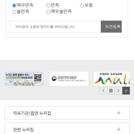
매우만족
만족
보통
불만족
매우불만족
배
너
모
직속기관/읍면 누리집
음
더
보
관련 누리집