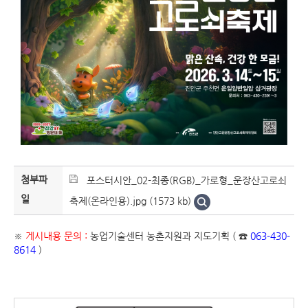
첨부파
포스터시안_02-최종(RGB)_가로형_운장산고로쇠
일
축제(온라인용).jpg (1573 kb)
※
게시내용 문의 :
농업기술센터 농촌지원과 지도기획 ( ☎
063-430-
8614
)