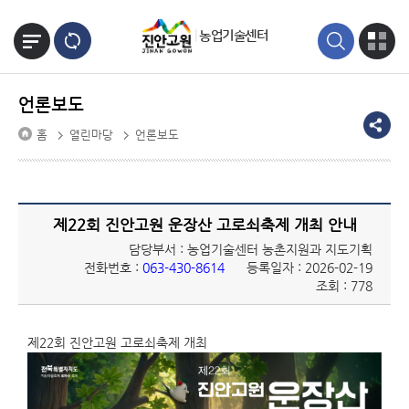
본문바로가기
농업기술센터
언론보도
홈
열린마당
언론보도
제22회 진안고원 운장산 고로쇠축제 개최 안내
담당부서 : 농업기술센터 농촌지원과 지도기획
전화번호 :
063-430-8614
등록일자 : 2026-02-19
조회 : 778
제22회 진안고원 고로쇠축제 개최