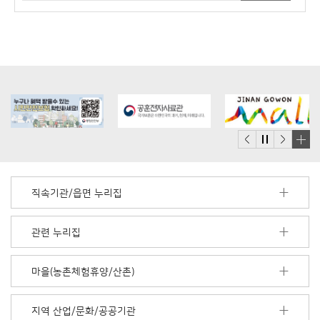
배
너
모
직속기관/읍면 누리집
음
더
보
관련 누리집
기
마을(농촌체험휴양/산촌)
지역 산업/문화/공공기관