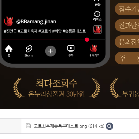
고로쇠축제숏폼콘테스트.png (614 kb)