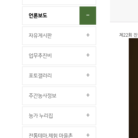
언론보도
제22회 
자유게시판
업무추진비
포토갤러리
주간농사정보
농가 누리집
전통테마.체험 마을촌