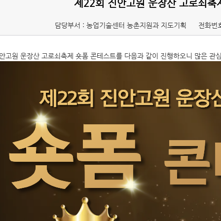
제22회 진안고원 운장산 고로쇠축
담당부서 : 농업기술센터 농촌지원과 지도기획
전화번호
진안고원 운장산 고로쇠축제 숏폼 콘테스트를 다음과 같이 진행하오니 많은 관심