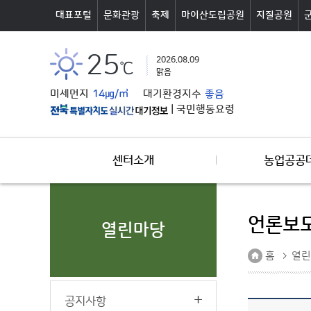
본문바로가기
대표포털
문화관광
축제
마이산도립공원
지질공원
25
2026.08.09
℃
맑음
미세먼지
14㎍/㎥
대기환경지수
좋음
|
국민행동요령
센터소개
농업공공
언론보
열린마당
홈
열린
공지사항