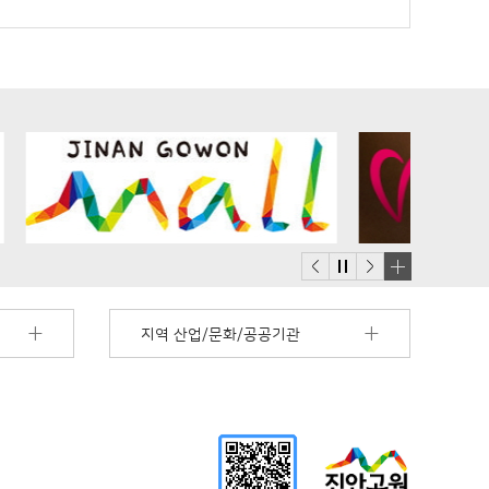
배
너
지역 산업/문화/공공기관
모
음
더
보
기