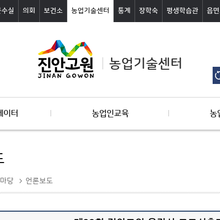
군수실
의회
보건소
농업기술센터
통계
장학숙
평생학습관
읍면
농업기술센터
데이터
농업인교육
농
도
마당
언론보도