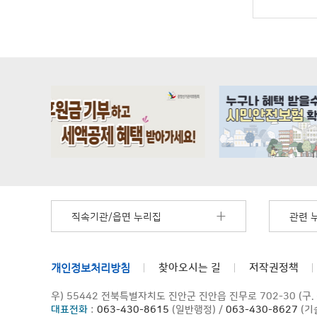
직속기관/읍면 누리집
관련 
개인정보처리방침
찾아오시는 길
저작권정책
우) 55442 전북특별자치도 진안군 진안읍 진무로 702-30 (구.
대표전화
:
063-430-8615
(일반행정) /
063-430-8627
(기