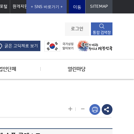
포털
원격지원
SITEMAP
이동
로그인
통합 검색창
굵은 고딕체로 보기
업인단체
열린마당
-
+