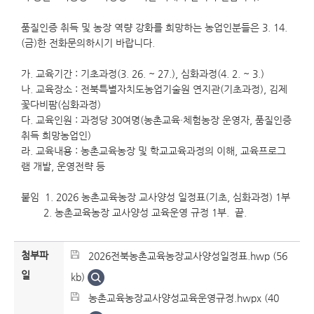
품질인증 취득 및 농장 역량 강화를 희망하는 농업인분들은 3. 14.
(금)한 전화문의하시기 바랍니다.
가. 교육기간 : 기초과정(3. 26. ~ 27.), 심화과정(4. 2. ~ 3.)
나. 교육장소 : 전북특별자치도농업기술원 연지관(기초과정), 김제
꽃다비팜(심화과정)
다. 교육인원 : 과정당 30여명(농촌교육·체험농장 운영자, 품질인증
취득 희망농업인)
라. 교육내용 : 농촌교육농장 및 학교교육과정의 이해, 교육프로그
램 개발, 운영전략 등
붙임 1. 2026 농촌교육농장 교사양성 일정표(기초, 심화과정) 1부
2. 농촌교육농장 교사양성 교육운영 규정 1부. 끝.
첨부파
2026전북농촌교육농장교사양성일정표.hwp (56
일
kb)
농촌교육농장교사양성교육운영규정.hwpx (40