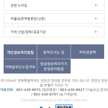
보
관련 누리집
기
마을(농촌체험휴양/산촌)
지역 산업/문화/공공기관
개인정보처리방침
찾아오시는 길
저작권정책
영상정보처리기기
이메일무단수집거부
운영관리방침
우) 55442 전북특별자치도 진안군 진안읍 진무로 702-30 (구. 진안군 진안
읍 반월리 1032-1)
대표전화
:
063-430-8615
(일반행정) /
063-430-8627
(기술보급 문의)
/
063-430-8791
(농기계임대)
Copyright(c) jinan.go.kr All rights reserved.