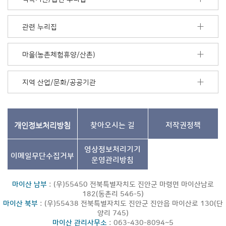
음
더
보
관련 누리집
기
마을(농촌체험휴양/산촌)
지역 산업/문화/공공기관
개인정보처리방침
찾아오시는 길
저작권정책
영상정보처리기기
이메일무단수집거부
운영관리방침
마이산 남부
: (우)55450 전북특별자치도 진안군 마령면 마이산남로
182(동촌리 546-5)
마이산 북부
: (우)55438 전북특별자치도 진안군 진안읍 마이산로 130(단
양리 745)
마이산 관리사무소
: 063-430-8094~5