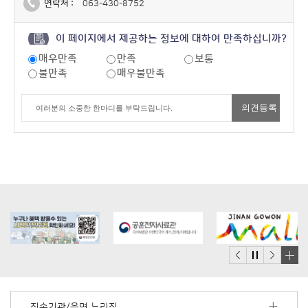
연락처 :
063-430-8752
이 페이지에서 제공하는 정보에 대하여 만족하십니까?
매우만족
만족
보통
불만족
매우불만족
배
너
모
직속기관/읍면 누리집