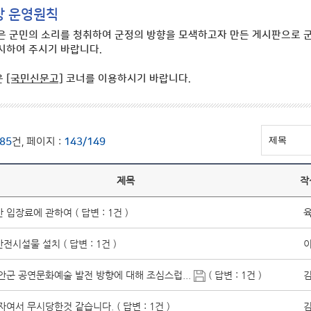
장 운영원칙
은 군민의 소리를 청취하여 군정의 방향을 모색하고자 만든 게시판으로 군
시하여 주시기 바랍니다.
은
[국민신문고]
코너를 이용하시기 바랍니다.
85
건, 페이지 :
143/149
제목
작
 입장료에 관하여 ( 답변 : 1건 )
육
전시설물 설치 ( 답변 : 1건 )
이
안군 공연문화예술 발전 방향에 대해 조심스럽...
( 답변 : 1건 )
김
여서 무시당한것 같습니다. ( 답변 : 1건 )
김