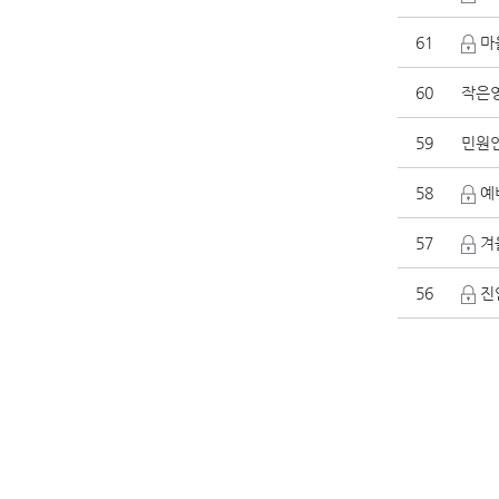
61
마
60
작은영
59
민원인
58
예비
57
겨울
56
진안