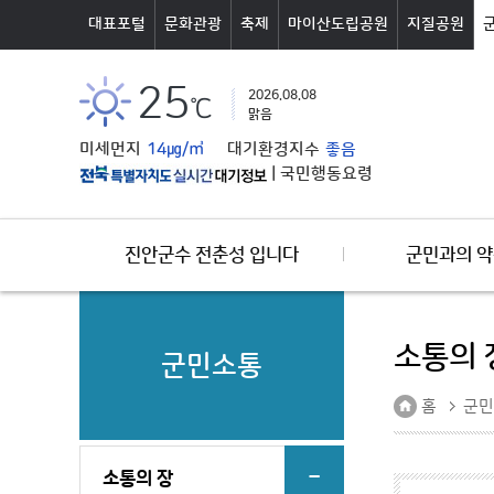
본문바로가기
대표포털
문화관광
축제
마이산도립공원
지질공원
25
2026.08.08
℃
맑음
미세먼지
14㎍/㎥
대기환경지수
좋음
|
국민행동요령
진안군수 전춘성 입니다
군민과의 약
소통의 
군민소통
홈
군민
소통의 장