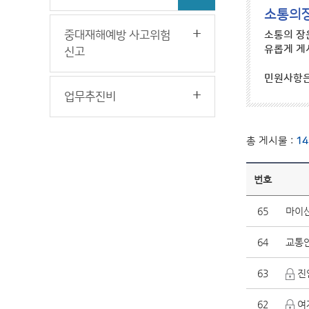
소통의
중대재해예방 사고위험
소통의 장
유롭게 게
신고
민원사항
업무추진비
총 게시물 :
14
번호
65
마이산
64
교통안
63
진
62
여자