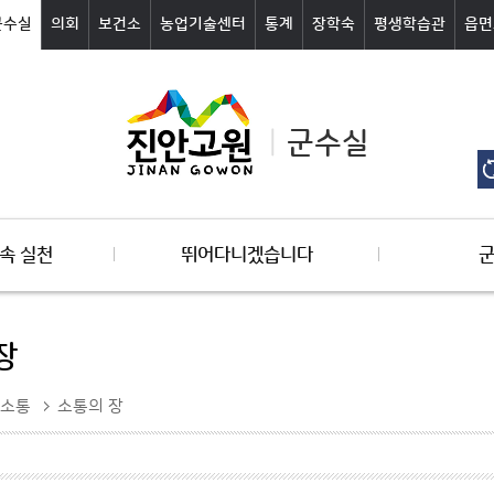
군수실
의회
보건소
농업기술센터
통계
장학숙
평생학습관
읍면
군수실
속 실천
뛰어다니겠습니다
장
소통
소통의 장