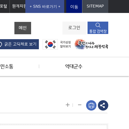
포털
원격지원
SITEMAP
이동
메인
로그인
통합 검색창
굵은 고딕체로 보기
군민소통
역대군수
-
+