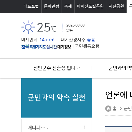
본문바로가기
대표포털
문화관광
축제
마이산도립공원
지질공원
25
2026.08.08
℃
맑음
미세먼지
14㎍/㎥
대기환경지수
좋음
|
국민행동요령
진안군수 전춘성 입니다
군민과의 약
언론에 
군민과의 약속 실천
홈
군민
매니페스토