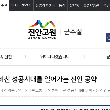
군수실
의회
보건소
농업기술센터
통계
장학숙
평생학습관
읍면
군수실
속 실천
뛰어다니겠습니다
비친 성공시대를 열어가는 진안 공약
과의 약속 실천
주민소통
언론에 비친 성공시대를 열어가는 진안 