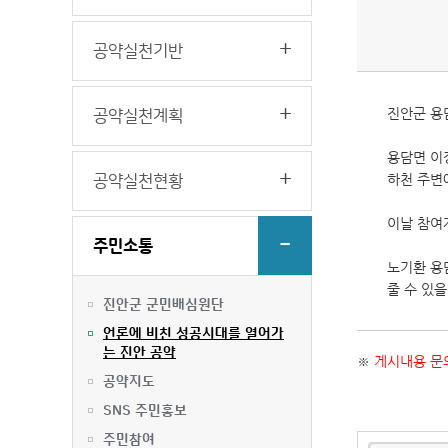
공약실천기반
진안군 용
공약실천계획
용담면 이
하천 주변
공약실천현황
이날 참여
주민소통
노기환 용
줄 수 있
진안군 군민배심원단
언론에 비친 성공시대를 열어가
는 진안 공약
※
게시내용 문의
공약지도
SNS 주민홍보
주민참여