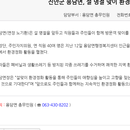
진안군 용담면, 설 명절 맞이 환
담당부서 : 용담면 총무민원
전화번호
담면(면장 노기환)은 설 명절을 앞두고 직원들과 주민들이 함께 방문객 맞이
장단, 주민자치위원, 면 직원 40여 명은 지난 12일 용담면행정복지센터 인근
에서 환경정화 활동을 펼쳤다.
자들은 폐비닐과 생활쓰레기 등 방치된 각종 쓰레기를 수거하며 쾌적한 지역 환
담면장은 “설맞이 환경정화 활동을 통해 주민들의 애향심을 높이고 고향을 찾
을 것으로 기대한다”며 “앞으로도 주민들과 함께하는 지속적인 환경정화 활동으
 :
용담면 총무민원 ( ☎
063-430-8202
)