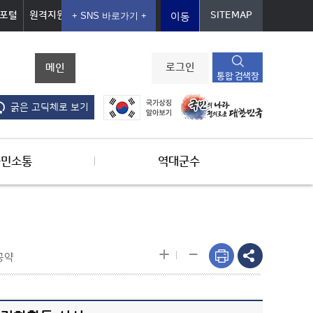
포털
원격지원
SITEMAP
이동
메인
로그인
통합 검색창
굵은 고딕체로 보기
군민소통
역대군수
-
+
공약