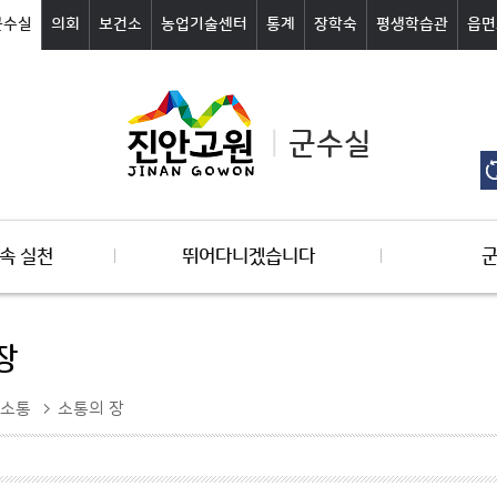
군수실
의회
보건소
농업기술센터
통계
장학숙
평생학습관
읍면
군수실
속 실천
뛰어다니겠습니다
장
소통
소통의 장