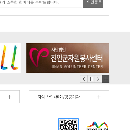
배
너
지역 산업/문화/공공기관
모
음
더
보
기