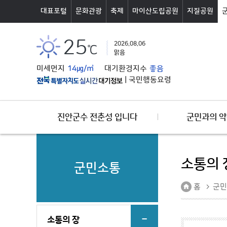
본문바로가기
대표포털
문화관광
축제
마이산도립공원
지질공원
25
2026.08.06
℃
맑음
미세먼지
14㎍/㎥
대기환경지수
좋음
|
국민행동요령
진안군수 전춘성 입니다
군민과의 약
소통의 
군민소통
홈
군민
소통의 장