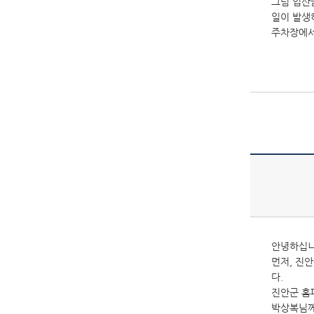
그럼 입산
일이 발생
주차장에서
안녕하십
먼저, 진
다.
진안군 홈
박상복님께