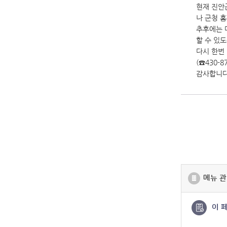
현재 진안
나 군청 
추후에는 
할 수 있
다시 한번
(☎430
감사합니다
메뉴 관
이 