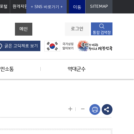
포털
원격지원
SITEMAP
이동
메인
로그인
통합 검색창
굵은 고딕체로 보기
군민소통
역대군수
-
+