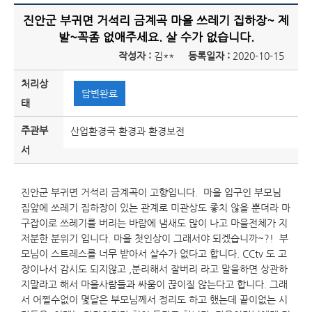
진안군 부귀면 거석리 금계곡 마을 쓰레기 집하장~ 제
발~꼭좀 없애주세요. 살 수가 없습니다.
작성자 :
김**
등록일자 :
2020-10-15
처리상
답변완료
태
주관부
산업환경국 환경과 환경보전
서
진안군 부귀면 거석리 금계곡이 고향입니다. 마을 입구인 부모님
집앞에 쓰레기 집하장이 있는 관계로 미관상도 좋치 않을 뿐더라 마
구잡이로 쓰레기를 버리는 바람에 냄새도 많이 나고 마을전체가 지
저분한 분위기 입니다. 마을 첫인상이 그래서야 되겠습니까~?! 부
모님이 스트레스를 너무 받아서 살수가 없다고 합니다. CCtv 도 고
장이나서 감시도 되지않고 ,분리해서 잘버리 라고 말을하면 상관하
지말라고 해서 마을사람들과 싸움이 끊이질 않는다고 합니다. 그래
서 어쩔수없이 몇달은 부모님께서 정리도 하고 했는데 끝이없는 시