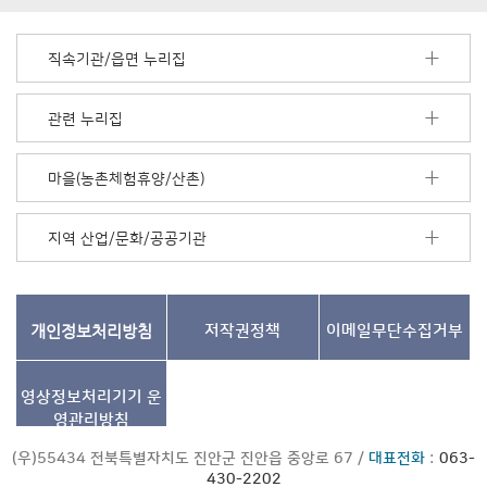
배
너
모
직속기관/읍면 누리집
음
더
보
관련 누리집
기
마을(농촌체험휴양/산촌)
지역 산업/문화/공공기관
개인정보처리방침
저작권정책
이메일무단수집거부
영상정보처리기기
운
영관리방침
(우)55434 전북특별자치도 진안군 진안읍 중앙로 67 /
대표전화
:
063-
430-2202