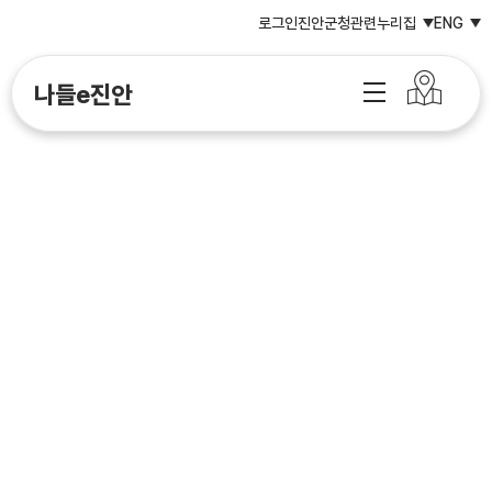
로그인
진안군청
관련누리집
ENG
나들e진안