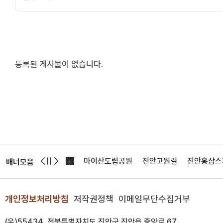
등록된 게시물이 없습니다.
미트CC
전북투어패스
마이산도립공원
진안고원길
진안홍삼스
배너모음
개인정보처리방침
저작권정책
이메일무단수집거부
(우)55434, 전북특별자치도 진안군 진안읍 중앙로 67