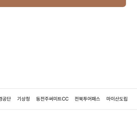
경공단
기상청
동전주써미트CC
전북투어패스
마이산도립공원