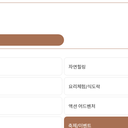
자연힐링
요리체험/식도락
액션 어드벤처
축제/이벤트