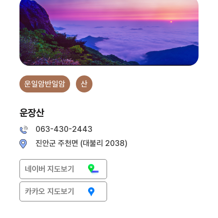
운일암반일암
산
운장산
063-430-2443
진안군 주천면 (대불리 2038)
네이버 지도보기
카카오 지도보기