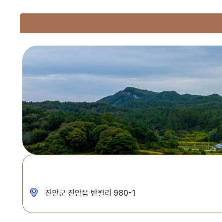
진안군 진안읍 반월리 980-1