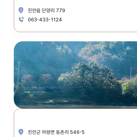
진안읍 단양리 779
063-433-1124
진안군 마령면 동촌리 546-5