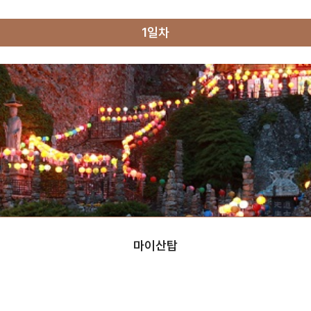
1일차
마이산탑