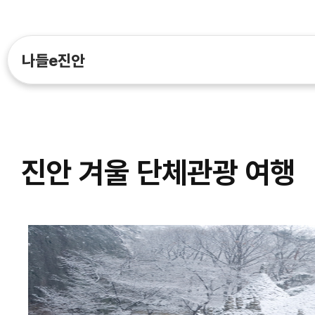
나들e진안
진안 겨울 단체관광 여행