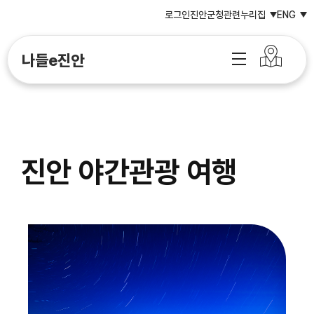
로그인
진안군청
관련누리집
ENG
나들e진안
진안 야간관광 여행