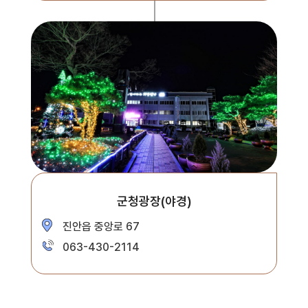
군청광장(야경)
진안읍 중앙로 67
063-430-2114