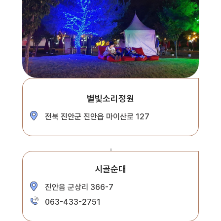
별빛소리정원
전북 진안군 진안읍 마이산로 127
시골순대
진안읍 군상리 366-7
063-433-2751