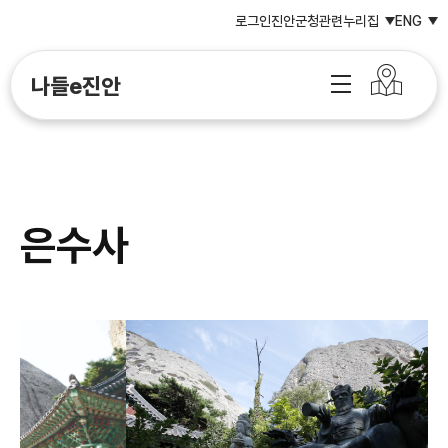
로그인
진안군청
관련누리집
ENG
나들e진안
은수사