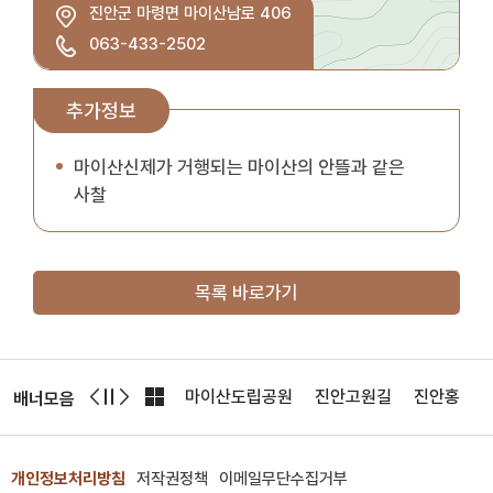
진안군 마령면 마이산남로 406
063-433-2502
50m
추가정보
마이산신제가 거행되는 마이산의 안뜰과 같은
사찰
목록 바로가기
미트CC
전북투어패스
마이산도립공원
진안고원길
진안홍삼스
배너모음
개인정보처리방침
저작권정책
이메일무단수집거부