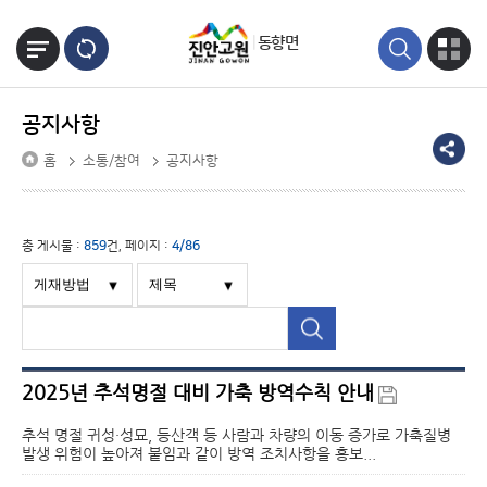
본문바로가기
동향면
공지사항
홈
소통/참여
공지사항
총 게시물 :
859
건, 페이지 :
4/86
2025년 추석명절 대비 가축 방역수칙 안내
추석 명절 귀성·성묘, 등산객 등 사람과 차량의 이동 증가로 가축질병
발생 위험이 높아져 붙임과 같이 방역 조치사항을 홍보...