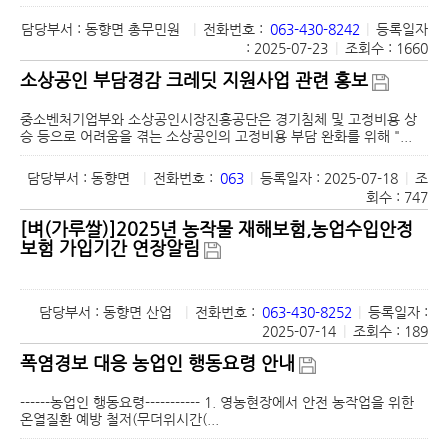
담당부서 : 동향면 총무민원
|
전화번호 :
063-430-8242
|
등록일자
: 2025-07-23
|
조회수 : 1660
소상공인 부담경감 크레딧 지원사업 관련 홍보
중소벤처기업부와 소상공인시장진흥공단은 경기침체 및 고정비용 상
승 등으로 어려움을 겪는 소상공인의 고정비용 부담 완화를 위해 "...
담당부서 : 동향면
|
전화번호 :
063
|
등록일자 : 2025-07-18
|
조
회수 : 747
[벼(가루쌀)]2025년 농작물 재해보험,농업수입안정
보험 가입기간 연장알림
담당부서 : 동향면 산업
|
전화번호 :
063-430-8252
|
등록일자 :
2025-07-14
|
조회수 : 189
폭염경보 대응 농업인 행동요령 안내
------농업인 행동요령----------- 1. 영농현장에서 안전 농작업을 위한
온열질환 예방 철저(무더위시간(...