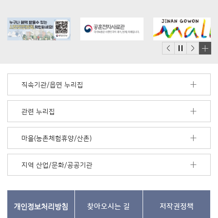
배
너
모
직속기관/읍면 누리집
음
더
보
관련 누리집
기
마을(농촌체험휴양/산촌)
지역 산업/문화/공공기관
개인정보처리방침
찾아오시는 길
저작권정책