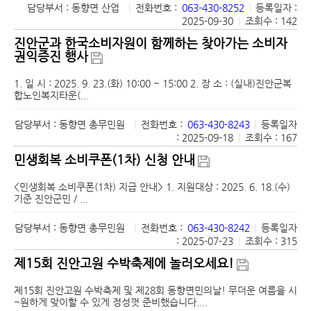
담당부서 : 동향면 산업
|
전화번호 :
063-430-8252
|
등록일자 :
2025-09-30
|
조회수 : 142
진안군과 한국소비자원이 함께하는 찾아가는 소비자
권익증진 행사
1. 일 시 : 2025. 9. 23.(화) 10:00 ~ 15:00 2. 장 소 : (실내)진안군복
합노인복지타운(...
담당부서 : 동향면 총무민원
|
전화번호 :
063-430-8243
|
등록일자
: 2025-09-18
|
조회수 : 167
민생회복 소비쿠폰(1차) 신청 안내
<민생회복 소비쿠폰(1차) 지급 안내> 1. 지원대상 : 2025. 6. 18.(수)
기준 진안군민 / ...
담당부서 : 동향면 총무민원
|
전화번호 :
063-430-8242
|
등록일자
: 2025-07-23
|
조회수 : 315
제15회 진안고원 수박축제에 놀러오세요!
제15회 진안고원 수박축제 및 제28회 동향면민의날! 무더운 여름을 시
~원하게 맞이할 수 있게 정성껏 준비했습니다....