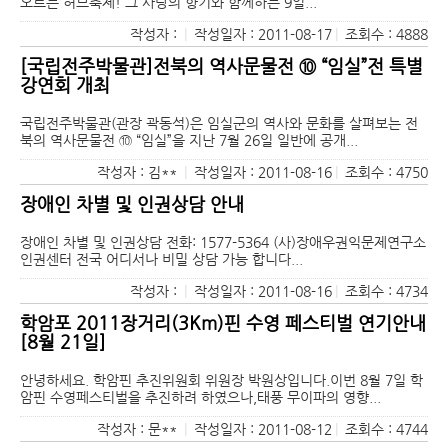
오르는 허브축제! 그 사랑의 향기와 함께하는 9일...
작성자 :
|
작성일자 : 2011-08-17
|
조회수 : 4888
[국립전주박물관]전북의 역사문물전 ⑩ “임실”전 특별
강연회 개최
국립전주박물관(관장 곽동석)은 임실군의 역사와 문화를 살펴보는 전
북의 역사문물전 ⑩ “임실”을 지난 7월 26일 일반에 공개...
작성자 : 김**
|
작성일자 : 2011-08-16
|
조회수 : 4750
장애인 차별 및 인권상담 안내
장애인 차별 및 인권상담 전화: 1577-5364 (사)장애우권익문제연구소
인권센터 전국 어디서나 비밀 상담 가능 합니다...
작성자 :
|
작성일자 : 2011-08-16
|
조회수 : 4734
학암포 2011장거리(3Km)핀 수영 페스티벌 연기안내
[8월 21일]
안녕하세요. 학암핀 추진위원회 위원장 박원상입니다.이번 8월 7일 학
암핀 수영페스티벌을 추진하려 하였으나,태풍 무이파의 영향...
작성자 : 문**
|
작성일자 : 2011-08-12
|
조회수 : 4744