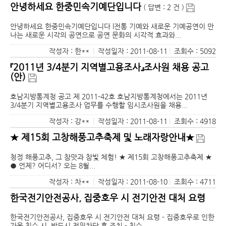
안녕하세요 한중민속기예단입니다
( 답변 : 2 건 )
안녕하세요 한중민속기예단입니다 l전통 기예와 새로운 기예공연이 만
나는 새로운 시각의 공연으로 공연 문화의 시각적 효과와...
작성자 : 한**
|
작성일자 : 2011-08-11
|
조회수 : 5092
『2011년 3/4분기 지역별고용조사』조사원 채용 공고
(안)
호남지방통계청 공고 제 2011-42호 호남지방통계청에서는 2011년
3/4분기 지역별고용조사 업무를 수행할 임시조사원을 채용...
작성자 : 강**
|
작성일자 : 2011-08-11
|
조회수 : 4918
★ 제15회 고창해풍고추축제 및 노래자랑안내★
청정 해풍고추, 그 참맛과 참빛 체험! ★ 제15회 고창해풍고추축제 ★
● 언제? 어디서? 오는 8월...
작성자 : 차**
|
작성일자 : 2011-08-10
|
조회수 : 4711
한국전기안전공사, 집중호우 시 전기안전 대처 요령
한국전기안전공사, 집중호우 시 전기안전 대처 요령 - 집중호우로 인한
가옥 침수 시, 반드시 전원차단 후 조치 - 침수...