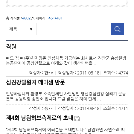
총 게시물 :
4802
건, 페이지 :
461/481
직원
= 모 집 = (주)천지양은 인삼제품 가공하는 회사로서 진안군 홍삼한방
농공단지에 공장건립으로 아래와 같이 생산인력을...
작성자 : 한**
|
작성일자 : 2011-08-18
|
조회수 : 4774
섬진강발원지 데미셈 방문
안녕하십니까 환경부 소속단체인 사단법인 영산강섬진강 살리기 운동
본부 공동의장 송인호 입니다 드릴 말씀은 저의 단체 ...
작성자 : 송**
|
작성일자 : 2011-08-18
|
조회수 : 4711
제4회 남원허브축제로의 초대
“제4회 남원허브축제에 여러분을 초대합니다.” 남원하면 자연스레 떠