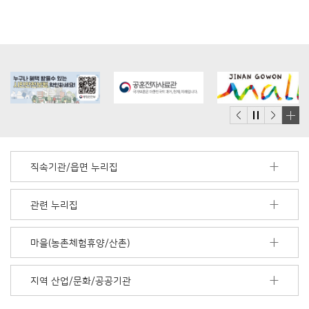
배
너
모
직속기관/읍면 누리집
음
더
보
관련 누리집
기
마을(농촌체험휴양/산촌)
지역 산업/문화/공공기관