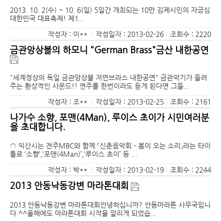
2013. 10. 2(수) ~ 10. 6(일) 5일간 개최되는 10만 김제시민의 자긍심
대한민국 대표축제! 제1...
작성자 : 이**
|
작성일자 : 2013-02-26
|
조회수 : 2220
금관앙상블의 하모니 "German Brass"금산 내한공연
"세계정상의 독일 금관앙상블 저먼브라스 내한공연" 금관악기가 들려
주는 환상적인 사운드!! 연주를 한번이라도 듣게 된다면 그들...
작성자 : 조**
|
작성일자 : 2013-02-25
|
조회수 : 2161
나가수 소향, 포맨(4Man), 루이스 초이가 시민여러분
을 초대합니다.
○ 익산시는 전주MBC와 함께 『신춘음악회 - 봄이 오는 소리』라는 타이
틀로 ‘소향’,‘포맨(4Man)’,‘루이스 초이’ 등 ...
작성자 : 박**
|
작성일자 : 2013-02-19
|
조회수 : 2244
2013 안동낙동강변 마라톤대회
2013 안동낙동강변 마라톤대회안녕하십니까? 안동마라톤 사무국입니
다.^^올해에도 마라톤대회 시작을 알리게 되었습...