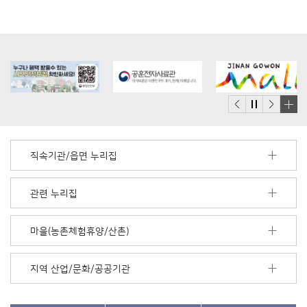
배
너
모
직속기관/읍면 누리집
음
더
보
관련 누리집
기
마을(농촌체험휴양/산촌)
지역 산업/문화/공공기관