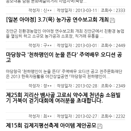
공모내용 남원 문화예술의거리 사업지역(죽항...
작성자 : 신**
|
작성일자 : 2013-03-11
|
조회수 : 2333
[일본 아야정] 3.7(목) 농가공 연수보고회 개최
진안군 친환경농업인 아야정 연수보고회 개최 진안군에서 친환경 농업
을 열심히 하고 소규모 농가공과 소포장, 직거래 유통을 ...
작성자 : 구**
|
작성일자 : 2013-03-01
|
조회수 : 2449
마당창극 '천하맹인이 눈을 뜬다' 주역배우 오디션 공
고
마당창극 ‘천하맹인이 눈을 뜬다’ 주역배우 오디션 공고 전주문화재단
은 2013 한옥자원활용 야간상설공연 「마당창극 천하맹인이...
작성자 : 장**
|
작성일자 : 2013-02-28
|
조회수 : 2349
제25회 지리산 뱀사골 고로쇠 약수제 천년송 소원빌
기 거북이 걷기대회에 여러분을 초대합니다.
작성자 : 최**
|
작성일자 : 2013-02-27
|
조회수 : 2232
제15회 김제지평선축제 아이템 제안공모