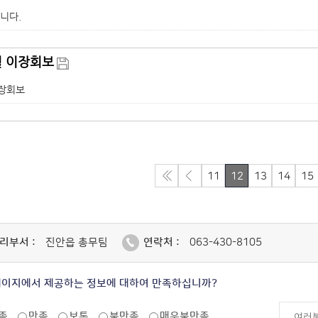
니다.
월 이장회보
이장회보
11
12
13
14
15
리부서 :
진안읍 총무팀
연락처 :
063-430-8105
페이지에서 제공하는 정보에 대하여 만족하십니까?
족
만족
보통
불만족
매우불만족