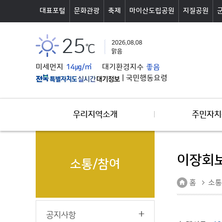
본문바로가기
대표포털
문화관광
축제
마이산도립공원
지질공원
25
2026.08.08
℃
맑음
미세먼지
14㎍/㎥
대기환경지수
좋음
|
국민행동요령
우리지역소개
주민자치
이장회
소통/참여
홈
소통
공지사항