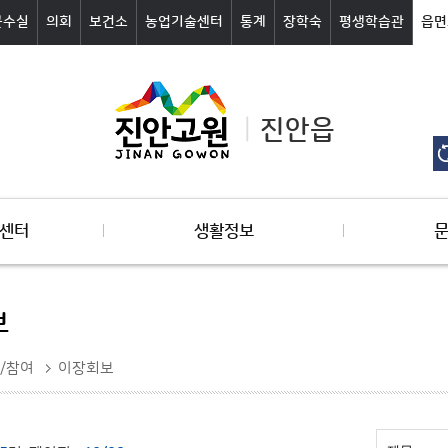
군수실
의회
보건소
농업기술센터
통계
장학숙
평생학습관
읍면
진안읍
센터
생활정보
보
/참여
이장회보