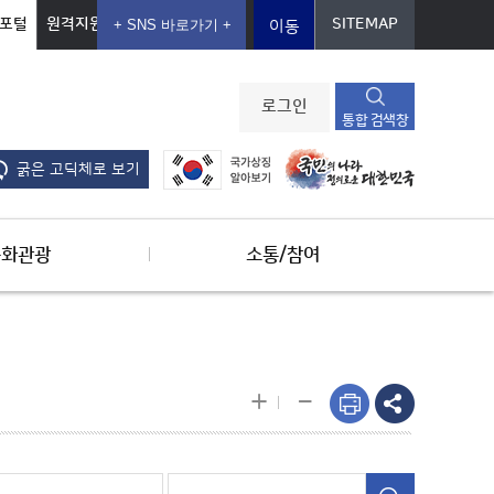
포털
원격지원
SITEMAP
이동
로그인
통합 검색창
굵은 고딕체로 보기
문화관광
소통/참여
-
+