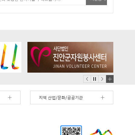
배
너
지역 산업/문화/공공기관
모
음
더
보
기