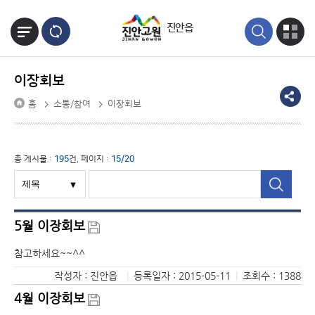
본문바로가기
진안읍
이장회보
홈
소통/참여
이장회보
총 게시물 :
195
건, 페이지 :
15/20
5월 이장회보
참고하세요~~^^
작성자 : 진안읍
|
등록일자 : 2015-05-11
|
조회수 : 1388
4월 이장회보