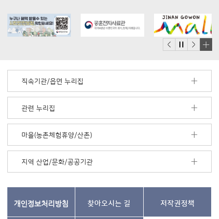
배
너
모
직속기관/읍면 누리집
음
더
보
관련 누리집
기
마을(농촌체험휴양/산촌)
지역 산업/문화/공공기관
개인정보처리방침
찾아오시는 길
저작권정책