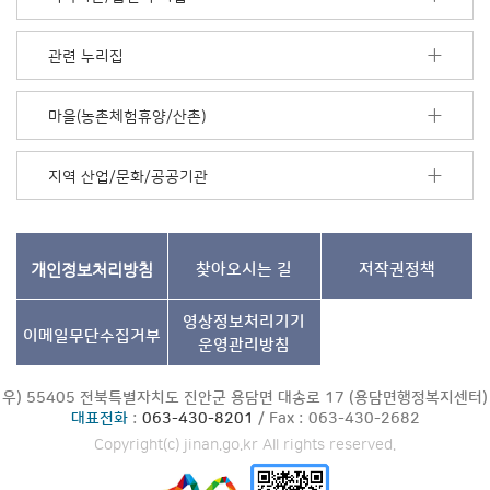
음
더
보
관련 누리집
기
마을(농촌체험휴양/산촌)
지역 산업/문화/공공기관
개인정보처리방침
찾아오시는 길
저작권정책
영상정보처리기기
이메일무단수집거부
운영관리방침
우) 55405 전북특별자치도 진안군 용담면 대송로 17 (용담면행정복지센터)
대표전화
:
063-430-8201
/ Fax : 063-430-2682
Copyright(c) jinan.go.kr All rights reserved.