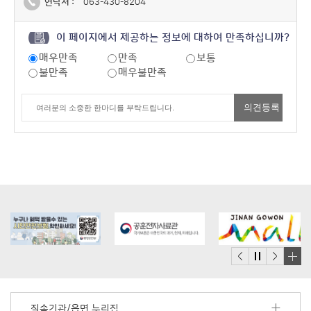
연락처 :
063-430-8204
이 페이지에서 제공하는 정보에 대하여 만족하십니까?
매우만족
만족
보통
불만족
매우불만족
배
너
모
직속기관/읍면 누리집