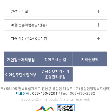
음
더
보
관련 누리집
기
마을(농촌체험휴양/산촌)
지역 산업/문화/공공기관
개인정보처리방침
찾아오시는 길
저작권정책
영상정보처리기기
이메일무단수집거부
운영관리방침
우) 55405 전북특별자치도 진안군 용담면 대송로 17 (용담면행정복지센터)
대표전화
:
063-430-8201
/ Fax : 063-430-2682
Copyright(c) jinan.go.kr All rights reserved.