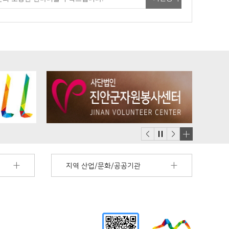
배
너
지역 산업/문화/공공기관
모
음
더
보
기