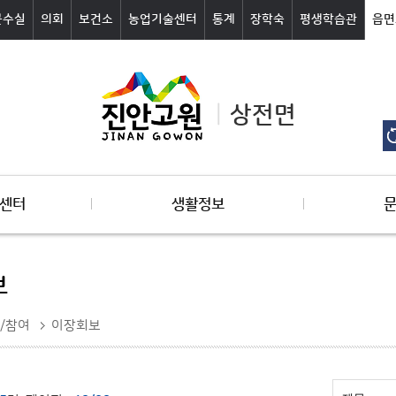
군수실
의회
보건소
농업기술센터
통계
장학숙
평생학습관
읍면
상전면
센터
생활정보
보
/참여
이장회보