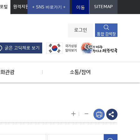
포털
원격지원
SITEMAP
이동
로그인
통합 검색창
굵은 고딕체로 보기
문화관광
소통/참여
-
+