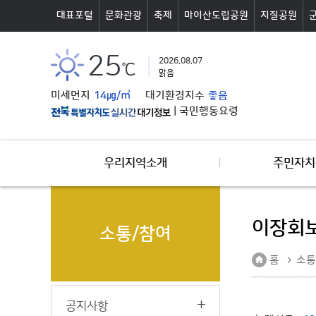
본문바로가기
대표포털
문화관광
축제
마이산도립공원
지질공원
25
2026.08.07
℃
맑음
미세먼지
14㎍/㎥
대기환경지수
좋음
|
국민행동요령
우리지역소개
주민자치
이장회
소통/참여
홈
소통
공지사항