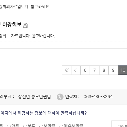
 이장회의자료입니다. 참고하세요.
월 이장회보
 이장회보 자료입니다. 참고바랍니다.
6
7
8
9
10
리부서 :
상전면 총무민원팀
연락처 :
063-430-8264
페이지에서 제공하는 정보에 대하여 만족하십니까?
족
만족
보통
불만족
매우불만족