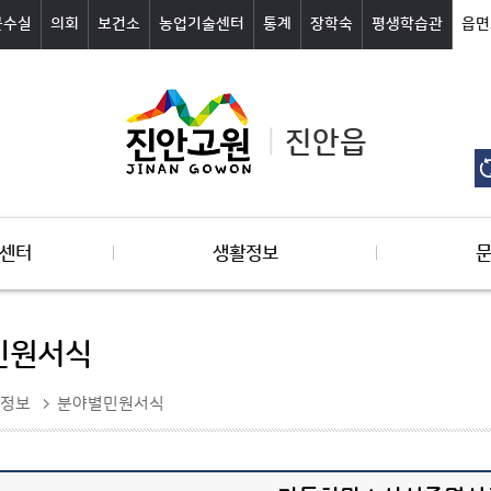
군수실
의회
보건소
농업기술센터
통계
장학숙
평생학습관
읍면
진안읍
센터
생활정보
민원서식
정보
분야별민원서식