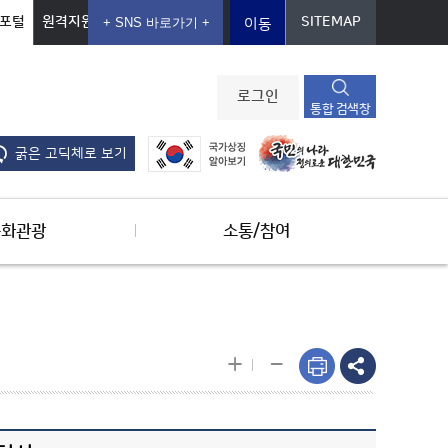
포털
원격지원
SITEMAP
이동
로그인
통합 검색창
굵은 고딕체로 보기
문화관광
소통/참여
-
+