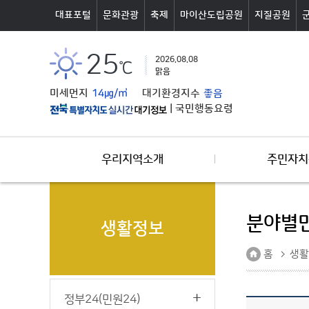
본문바로가기
대표포털
문화관광
축제
마이산도립공원
지질공원
25
2026.08.08
℃
맑음
미세먼지
14㎍/㎥
대기환경지수
좋음
|
국민행동요령
우리지역소개
주민자치
분야별
생활정보
홈
생활
정부24(민원24)