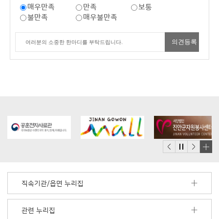
매우만족
만족
보통
불만족
매우불만족
배
너
모
직속기관/읍면 누리집
음
더
보
관련 누리집