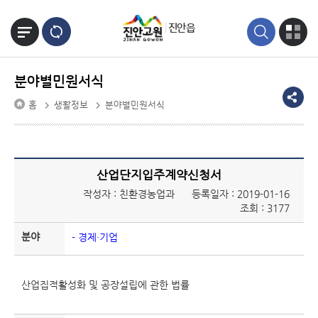
본문바로가기
진안읍
분야별민원서식
홈
생활정보
분야별민원서식
산업단지입주계약신청서
작성자 : 친환경농업과
등록일자 : 2019-01-16
조회 : 3177
분야
- 경제·기업
산업집적활성화 및 공장설립에 관한 법률