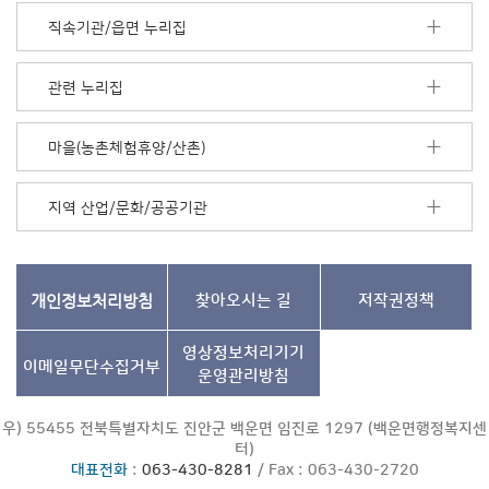
모
직속기관/읍면 누리집
음
더
보
관련 누리집
기
마을(농촌체험휴양/산촌)
지역 산업/문화/공공기관
개인정보처리방침
찾아오시는 길
저작권정책
영상정보처리기기
이메일무단수집거부
운영관리방침
우) 55455 전북특별자치도 진안군 백운면 임진로 1297 (백운면행정복지센
터)
대표전화
:
063-430-8281
/ Fax : 063-430-2720