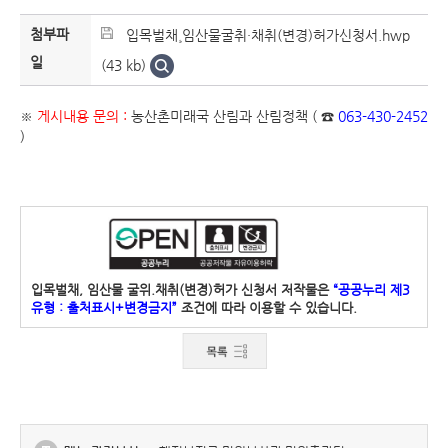
첨부파
입목벌채¸임산물굴취·채취(변경)허가신청서.hwp
일
(43 kb)
※
게시내용 문의 :
농산촌미래국 산림과 산림정책 ( ☎
063-430-2452
)
입목벌채, 임산물 굴위.채취(변경)허가 신청서 저작물은
“공공누리 제3
유형 : 출처표시+변경금지”
조건에 따라 이용할 수 있습니다.