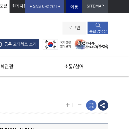
포털
원격지원
SITEMAP
이동
로그인
통합 검색창
굵은 고딕체로 보기
문화관광
소통/참여
-
+