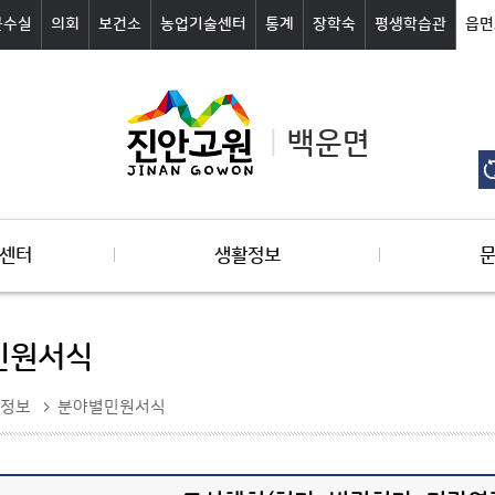
군수실
의회
보건소
농업기술센터
통계
장학숙
평생학습관
읍면
백운면
센터
생활정보
민원서식
정보
분야별민원서식