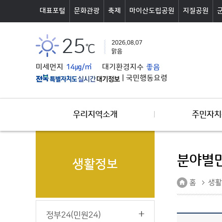
본문바로가기
대표포털
문화관광
축제
마이산도립공원
지질공원
25
2026.08.07
℃
맑음
미세먼지
14㎍/㎥
대기환경지수
좋음
|
국민행동요령
우리지역소개
주민자치
분야별
생활정보
홈
생활
정부24(민원24)