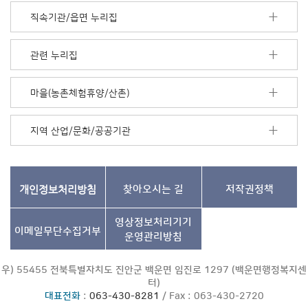
모
직속기관/읍면 누리집
음
더
보
관련 누리집
기
마을(농촌체험휴양/산촌)
지역 산업/문화/공공기관
개인정보처리방침
찾아오시는 길
저작권정책
영상정보처리기기
이메일무단수집거부
운영관리방침
우) 55455 전북특별자치도 진안군 백운면 임진로 1297 (백운면행정복지센
터)
대표전화
:
063-430-8281
/ Fax : 063-430-2720