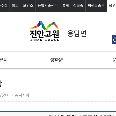
군수실
의회
보건소
농업기술센터
통계
장학숙
평생학습관
읍면
용담면
센터
생활정보
항
/참여
공지사항