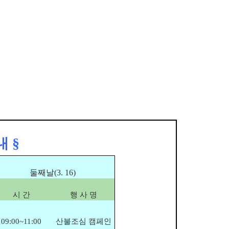
내 §
둘째날(3. 16)
시 간
행 사 명
09:00~11:00
산불조심 캠페인