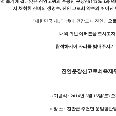
맥 줄기에 걸터앉은 진안고원의 주봉인 운장산(1126m)과
덕
서 채취한
신비의 생명수, 진안 고로쇠 약수의 뛰어난 
『대한민국 제
1의 생태·건강도시 진안』
으로
내외 귀빈 여러분을 모시고자
참석하시어 자리를 빛내주시기 
진안운장산고로쇠축제
○ 기념식 : 2014년 3월 15일(토) 오
○ 장 소 : 진안군 주천면 운일암