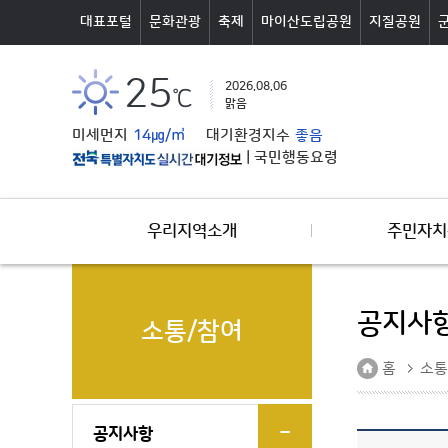
본문바로가기
대표포털
문화관광
축제
마이산도립공원
지질공원
25
2026.08.06
℃
맑음
미세먼지
14㎍/㎥
대기환경지수
좋음
|
국민행동요령
우리지역소개
주민자치
공지사
소통/참여
홈
소통
공지사항