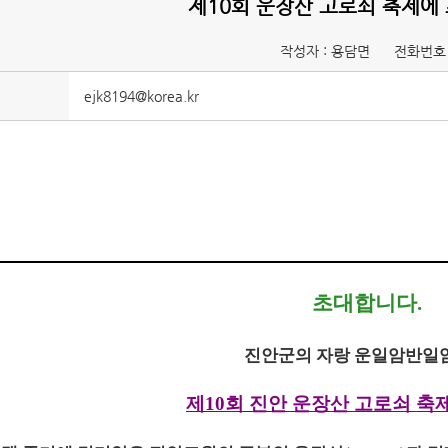
제10회 운장산 고로쇠 축제에
작성자 : 용담면
전화번호 
ejk8194@korea.kr
초대합니다.
진안군의 자랑 운일암반일
제
10회 진안 운장산 고로쇠 축