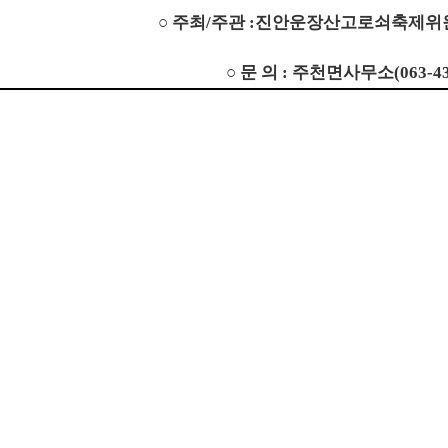
○ 주최/주관 :
진안운장산고로쇠축제위원
○ 문 의 : 주천면사무소(063-432