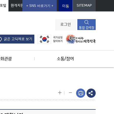
포털
원격지원
SITEMAP
이동
로그인
통합 검색창
굵은 고딕체로 보기
문화관광
소통/참여
-
+