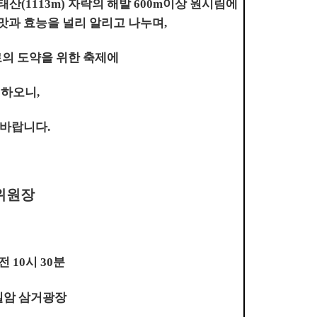
태산(1113m) 자락의 해발 600m이상 원시림에
맛과 효능을 널리 알리고 나누며,
의 도약을 위한 축제에
 하오니,
바랍니다.
위원
장
전 10시 30분
반일암 삼거광장