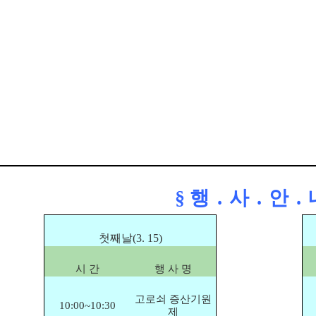
§ 행 ․ 사 ․ 안 ․ 
첫째날(3. 15)
시 간
행 사 명
고로쇠 증산기원
10:00~10:30
제