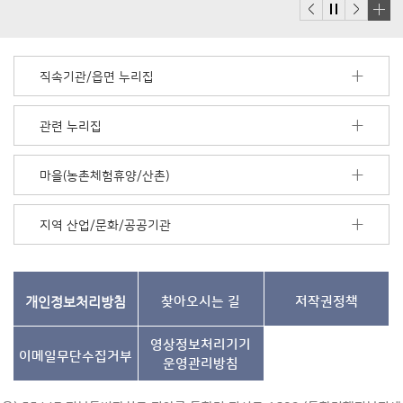
배
너
모
직속기관/읍면 누리집
음
더
보
관련 누리집
기
마을(농촌체험휴양/산촌)
지역 산업/문화/공공기관
개인정보처리방침
찾아오시는 길
저작권정책
영상정보처리기기
이메일무단수집거부
운영관리방침