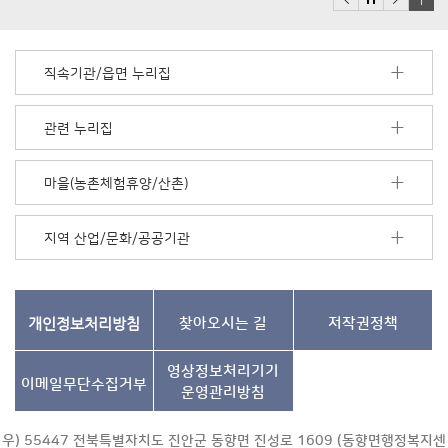
배
너
모
직속기관/읍면 누리집
음
더
보
관련 누리집
기
마을(농촌체험휴양/산촌)
지역 산업/문화/공공기관
개인정보처리방침
찾아오시는 길
저작권정책
영상정보처리기기
이메일무단수집거부
운영관리방침
우) 55447 전북특별자치도 진안군 동향면 진성로 1609 (동향면행정복지센