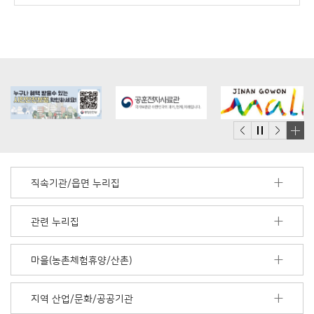
배
너
모
직속기관/읍면 누리집
음
더
보
관련 누리집
기
마을(농촌체험휴양/산촌)
지역 산업/문화/공공기관