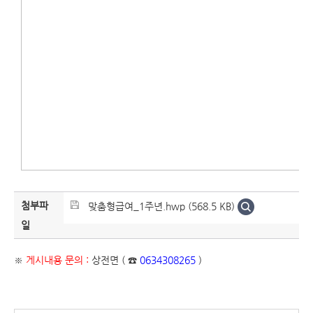
첨부파
맞춤형급여_1주년.hwp (568.5 KB)
일
※
게시내용 문의 :
상전면 ( ☎
0634308265
)