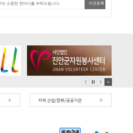
배
너
지역 산업/문화/공공기관
모
음
더
보
기