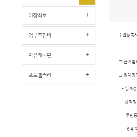
이장회보
주민등록사
업무추진비
자유게시판
□ 근거법령
포토갤러리
□ 일제정
- 일제정리 
- 중점정
주민등록
6.4 지