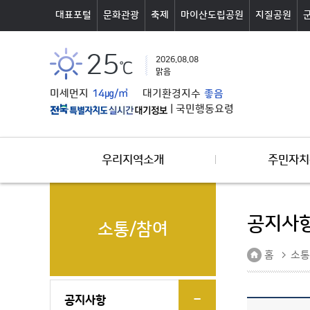
본문바로가기
대표포털
문화관광
축제
마이산도립공원
지질공원
25
2026.08.08
℃
맑음
미세먼지
14㎍/㎥
대기환경지수
좋음
|
국민행동요령
우리지역소개
주민자치
공지사
소통/참여
홈
소통
공지사항