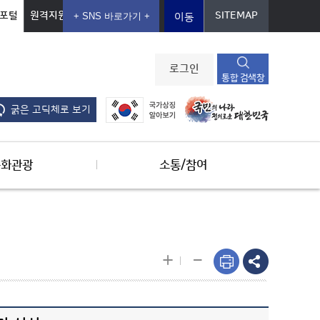
포털
원격지원
SITEMAP
이동
로그인
통합 검색창
굵은 고딕체로 보기
문화관광
소통/참여
-
+