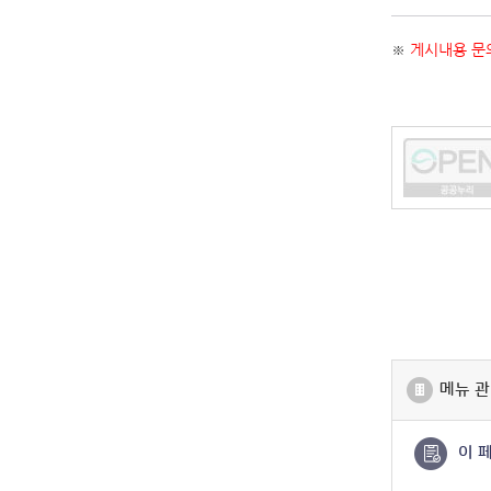
※
게시내용 문의
메뉴 관
이 