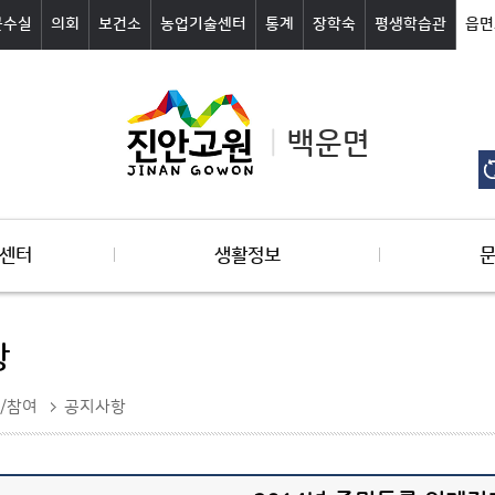
군수실
의회
보건소
농업기술센터
통계
장학숙
평생학습관
읍면
백운면
센터
생활정보
항
/참여
공지사항