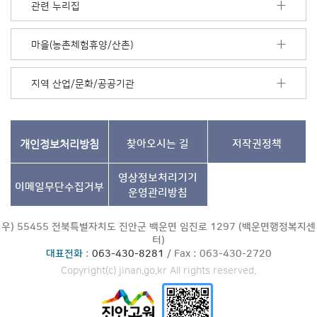
보
관련 누리집
기
마을(농촌체험휴양/산촌)
지역 산업/문화/공공기관
개인정보처리방침
찾아오시는 길
저작권정책
영상정보처리기기
이메일무단수집거부
운영관리방침
우) 55455 전북특별자치도 진안군 백운면 임진로 1297 (백운면행정복지센
터)
대표전화
:
063-430-8281
/ Fax : 063-430-2720
Copyright(c) jinan.go.kr All rights reserved.