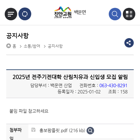
본문바로가기
백운면
공지사항
홈
소통/참여
공지사항
2025년 전주기전대학 산림치유과 신입생 모집 알림
담당부서 : 백운면 산업
전화번호 :
063-430-8291
등록일자 : 2025-01-02
조회 : 158
붙임 파일 참고하세요
첨부파
홍보팜플릿.pdf (216 kb)
일