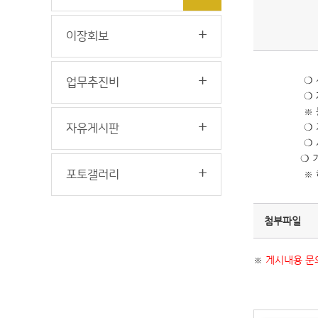
이장회보
❍ 
업무추진비
❍ 
※
❍ 
자유게시판
❍
❍
포토갤러리
※ 
첨부파일
※
게시내용 문의