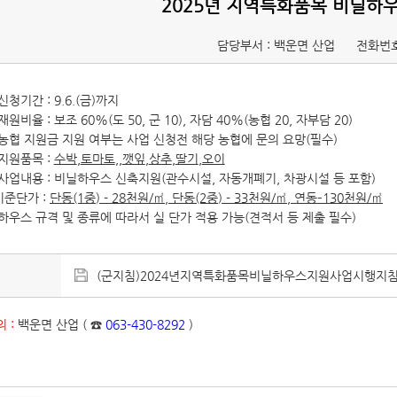
2025년 지역특화품목 비닐하
담당부서 : 백운면 산업
전화번호
신청기간 : 9.6.(금)까지
재원비율 : 보조 60%(도 50, 군 10), 자담 40%(
농협
20
, 자부담 20)
농협 지원금 지원 여부는 사업 신청전 해당 농협에 문의 요망
(
필수
)
지원품목 :
수박
,
토마토
,
,
깻잎
,
상추
,
딸기
,
오이
 사업내용 : 비닐하우스 신축지원(관수시설, 자동개폐기, 차광시설 등 포함)
기준
단가
:
단동
(1
중
) - 28
천원
/
㎡
,
단동
(2
중
) - 33
천원
/
㎡
,
연동
–
130
천원
/
㎡
하우스 규격 및 종류에 따라서 실 단가 적용 가능(견적서 등 제출 필수)
(군지침)2024년지역특화품목비닐하우스지원사업시행지침.hwp
 :
백운면 산업 ( ☎
063-430-8292
)