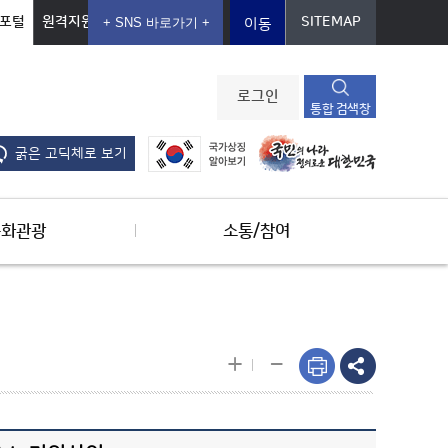
포털
원격지원
SITEMAP
이동
로그인
통합 검색창
굵은 고딕체로 보기
문화관광
소통/참여
-
+