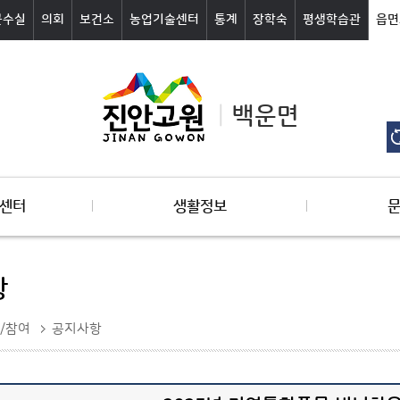
군수실
의회
보건소
농업기술센터
통계
장학숙
평생학습관
읍면
백운면
센터
생활정보
항
/참여
공지사항