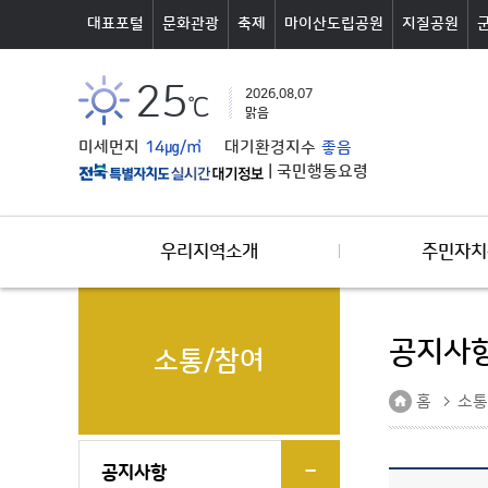
본문바로가기
대표포털
문화관광
축제
마이산도립공원
지질공원
25
2026.08.07
℃
맑음
미세먼지
14㎍/㎥
대기환경지수
좋음
|
국민행동요령
우리지역소개
주민자치
공지사
소통/참여
홈
소통
공지사항