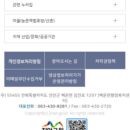
보
관련 누리집
기
마을(농촌체험휴양/산촌)
지역 산업/문화/공공기관
개인정보처리방침
찾아오시는 길
저작권정책
영상정보처리기기
이메일무단수집거부
운영관리방침
우) 55455 전북특별자치도 진안군 백운면 임진로 1297 (백운면행정복지센
터)
대표전화
:
063-430-8281
/ Fax : 063-430-2720
Copyright(c) jinan.go.kr All rights reserved.