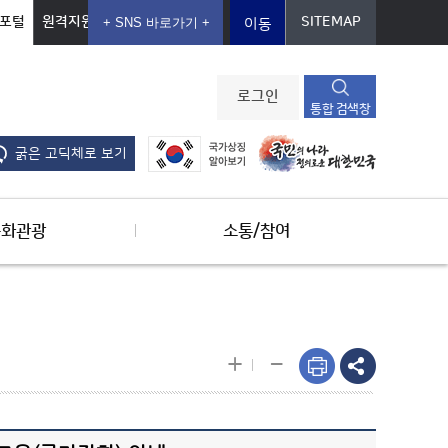
포털
원격지원
SITEMAP
이동
로그인
통합 검색창
굵은 고딕체로 보기
문화관광
소통/참여
-
+