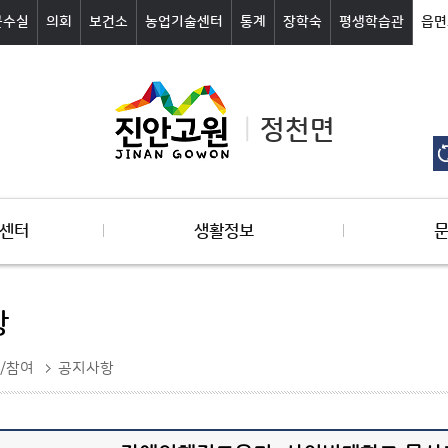
군수실
의회
보건소
농업기술센터
통계
장학숙
평생학습관
읍면
정천면
센터
생활정보
항
/참여
공지사항