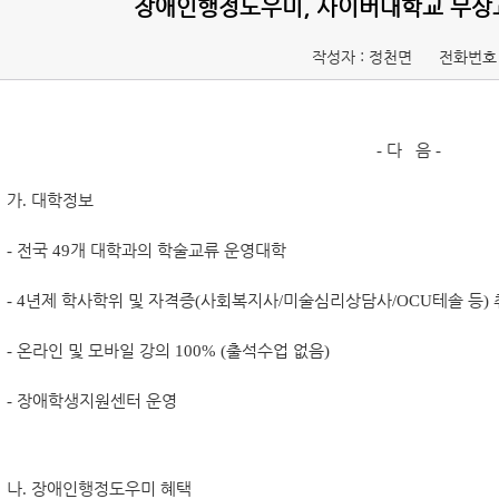
장애인행정도우미, 사이버대학교 무상
작성자 : 정천면
전화번호 
-
다 음
-
가
.
대학정보
-
전국
49
개 대학과의 학술교류 운영대학
- 4
년제 학사학위 및 자격증
(
사회복지사
/
미술심리상담사
/OCU
테솔 등
)
-
온라인 및 모바일 강의
100% (
출석수업 없음
)
-
장애학생지원센터 운영
나
.
장애인행정도우미 혜택