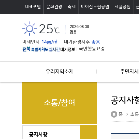
본문바로가기
대표포털
문화관광
축제
마이산도립공원
지질공원
25
2026.08.08
℃
맑음
미세먼지
14㎍/㎥
대기환경지수
좋음
|
국민행동요령
우리지역소개
주민자치
공지사
소통/참여
홈
소통
공지사항