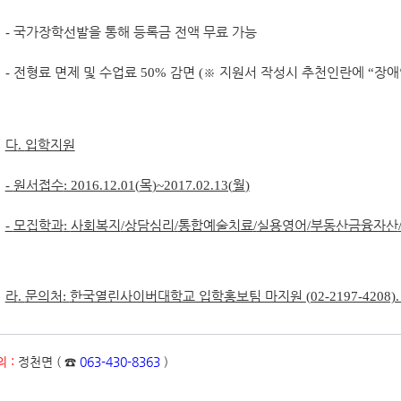
-
국가장학선발을 통해 등록금 전액 무료 가능
-
전형료 면제 및 수업료
50%
감면
(
※
지원서 작성시 추천인란에
“
장애
다
.
입학지원
-
원서접수
: 2016.12.01(
목
)~2017.02.13(
월
)
-
모집학과
:
사회복지
/
상담심리
/
통합예술치료
/
실용영어
/
부동산금융자산
라
.
문의처
:
한국열린사이버대학교 입학홍보팀 마지원
(02-2197-4208)
 :
정천면 ( ☎
063-430-8363
)