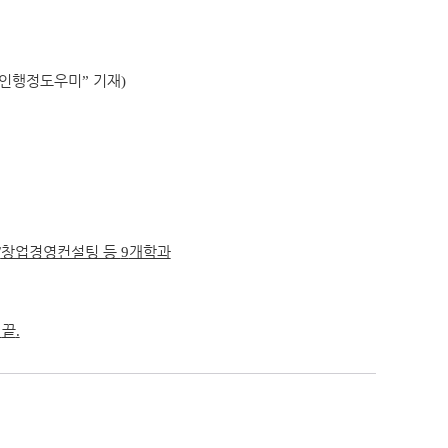
인행정도우미
”
기재
)
/
창업경영컨설팅 등
9
개학과
.
끝
.