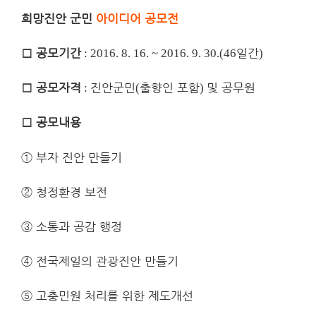
희망
진안 군민
아이디어 공모전
□
공모기간
일간
: 2016. 8. 16. ~ 2016. 9. 30.(46
)
□
공모자격
진안군민
출향인 포함
및 공무원
:
(
)
□
공모내용
①
부자 진안 만들기
②
청정환경 보전
③
소통과 공감 행정
④
전국제일의 관광진안 만들기
⑤
고충민원 처리를 위한 제도개선