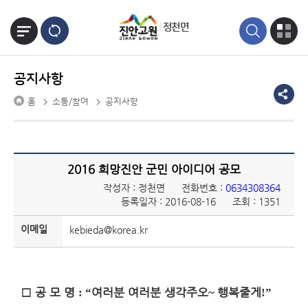
본문바로가기
정천면
공지사항
홈
소통/참여
공지사항
2016 희망진안 군민 아이디어 공모
작성자 : 정천면
전화번호 :
0634308364
등록일자 : 2016-08-16
조회 : 1351
이메일
kebieda@korea.kr
□
공 모 명
여러분 여러분 생각주오
행복줄게
: “
~
!
”