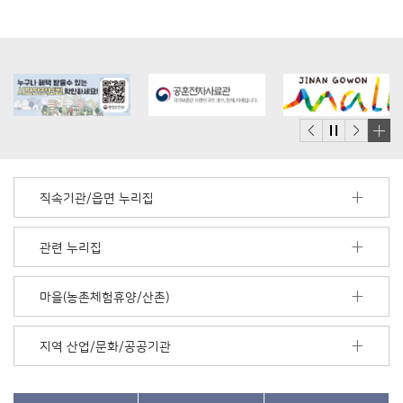
배
너
모
직속기관/읍면 누리집
음
더
보
관련 누리집
기
마을(농촌체험휴양/산촌)
지역 산업/문화/공공기관