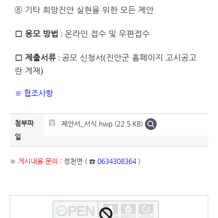
⑥
기타 희망진안 실현을 위한 모든 제안
□
응모 방법
온라인 접수 및 우편접수
:
□
제출서류
공모 신청서
진안군 홈페이지 고시공고
(
:
란 게재
)
※
협조사항
첨부파
제안서_서식.hwp (22.5 KB)
일
※
게시내용 문의 :
정천면 ( ☎
0634308364
)