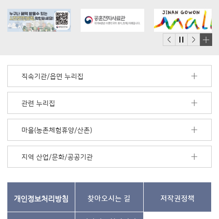
배
너
모
직속기관/읍면 누리집
음
더
보
관련 누리집
기
마을(농촌체험휴양/산촌)
지역 산업/문화/공공기관
개인정보처리방침
찾아오시는 길
저작권정책