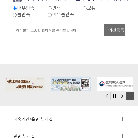
매우만족
만족
보통
불만족
매우불만족
배
너
모
직속기관/읍면 누리집
음
더
보
관련 누리집