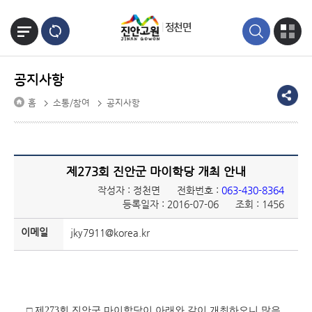
본문바로가기
정천면
공지사항
홈
소통/참여
공지사항
제273회 진안군 마이학당 개최 안내
작성자 : 정천면
전화번호 :
063-430-8364
등록일자 : 2016-07-06
조회 : 1456
이메일
jky7911@korea.kr
□
제273회 진안군 마이학당이 아래와 같이 개최하오니 많은