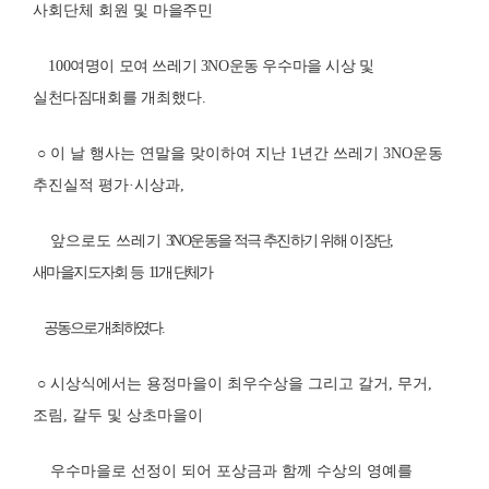
사회단체 회원 및
마을주민
100
여명이 모여 쓰레기
3NO
운동 우수마을 시상 및
실천다짐대회를
개최했다
.
○ 이 날 행사는 연말을 맞이하여 지난
1
년간 쓰레기
3NO
운동
추진실적 평가
·
시상과
,
앞으로도 쓰레기
3NO
운동을 적극 추진하기 위해 이장단
,
새마을지도자회 등
11
개 단체가
공동으로 개최하였다
.
○ 시상식에서는 용정마을이 최우수상을 그리고 갈거
,
무거
,
조림
,
갈두 및 상초마을이
우수마을로 선정이 되어 포상금과 함께 수상의 영예를