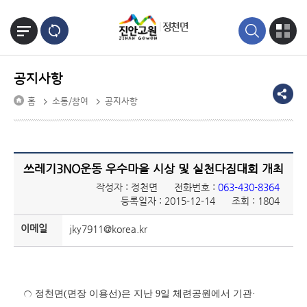
본문바로가기
정천면
공지사항
홈
소통/참여
공지사항
쓰레기3NO운동 우수마을 시상 및 실천다짐대회 개최
작성자 : 정천면
전화번호 :
063-430-8364
등록일자 : 2015-12-14
조회 : 1804
이메일
jky7911@korea.kr
○
정천면
(
면장 이용선
)
은 지난
9
일 체련공원에서 기관
·