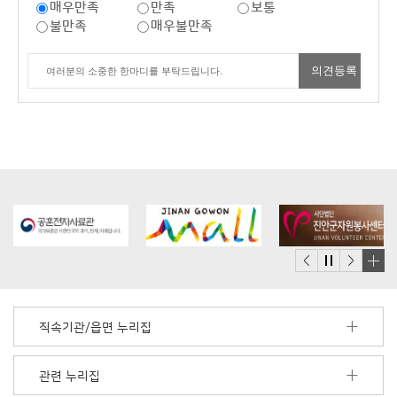
매우만족
만족
보통
불만족
매우불만족
배
너
모
직속기관/읍면 누리집
음
더
보
관련 누리집
기