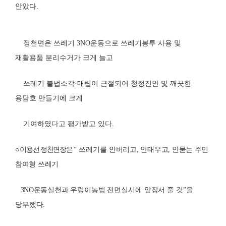
안았다
.
정천면은 쓰레기
3NO
운동으로 쓰레기봉투 사용 및
재활용품 분리수거가 크게 늘고
쓰레기 불법소각
·
매립이 근절되어 청정진안 및 깨끗한
용담호 만들기에 크게
기여하였다고 평가받고 있다
.
○ 이용선 정천면장은
“
쓰레기를
안버리고
,
안태우고
,
안묻는 주민
참여형
쓰레기
3NO
운동
실천과 우렁이농법 전면실시에 앞장서 줄 것
”
을
당부했다
.