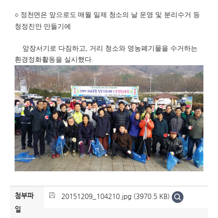
○ 정천면은 앞으로도 매월 일제 청소의 날 운영
및 분리수거 등
청정진안 만들기에
앞장서기로 다짐하고
,
거리 청소와 영농폐기물을 수거하는
환경정화활동을 실시했다.
첨부파
20151209_104210.jpg (3970.5 KB)
일