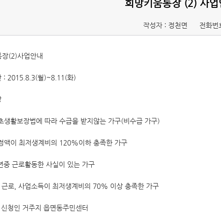
희망키움통장 (2) 사
작성자 : 정천면
전화번호
장(2)사업안내
: 2015.8.3(월)~8.11(화)
상
초생활보장법에 따라 수급을 받지않는 가구(비수급 가구)
정액이 최저생계비의 120%이하 충족한 가구
1년중 근로활동한 사실이 있는 가구
총 근로, 사업소득이 최저생계비의 70% 이상 충족한 가구
 : 신청인 거주지 읍면동주민센터