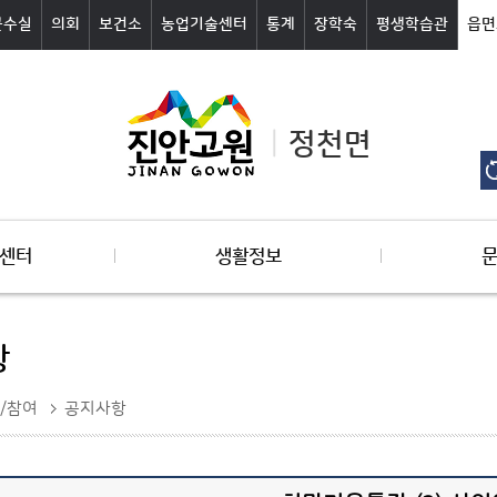
군수실
의회
보건소
농업기술센터
통계
장학숙
평생학습관
읍면
정천면
센터
생활정보
항
/참여
공지사항