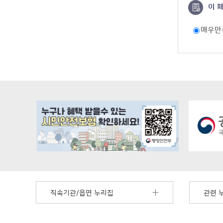
이 
매우만
직속기관/읍면 누리집
관련 