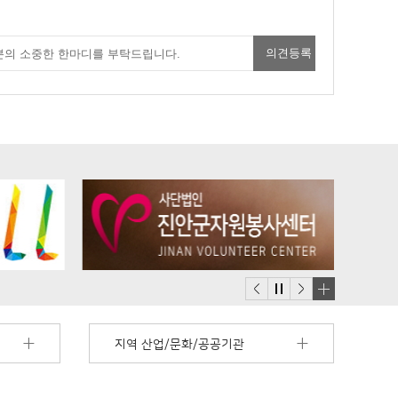
배
너
지역 산업/문화/공공기관
모
음
더