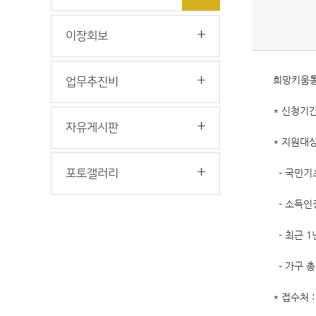
이장회보
희망키움통
업무추진비
* 신청기간 
자유게시판
* 지원대
포토갤러리
- 국민기
- 소득인
- 최근 
- 가구 
* 접수처