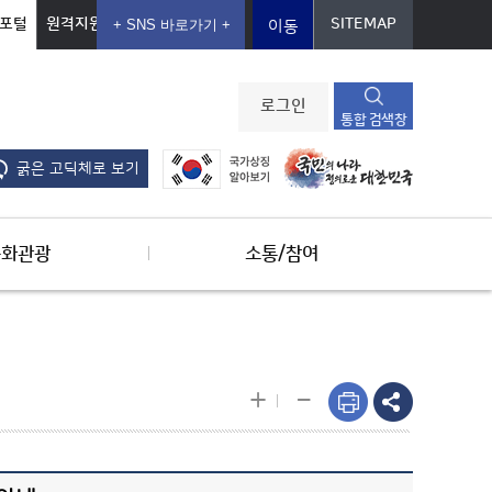
포털
원격지원
SITEMAP
이동
로그인
통합 검색창
굵은 고딕체로 보기
문화관광
소통/참여
-
+