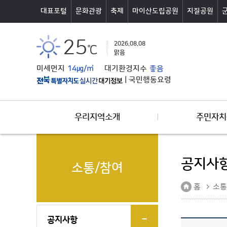
본문바로가기
대표포털
문화관광
축제
마이산도립공원
지질공원
25
2026.08.08
℃
맑음
미세먼지
14㎍/㎥
대기환경지수
좋음
|
국민행동요령
우리지역소개
주민자치
공지사
소통/참여
홈
소통
공지사항