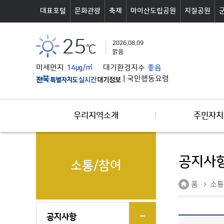
본문바로가기
대표포털
문화관광
축제
마이산도립공원
지질공원
25
2026.08.09
℃
맑음
미세먼지
14㎍/㎥
대기환경지수
좋음
|
국민행동요령
우리지역소개
주민자치
공지사
소통/참여
홈
소통
공지사항