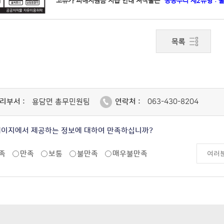
고유가 피해지원금 지급 안내 저작물은
“공공누리 제2유형 :
리부서 :
용담면 총무민원팀
연락처 :
063-430-8204
페이지에서 제공하는 정보에 대하여 만족하십니까?
족
만족
보통
불만족
매우불만족