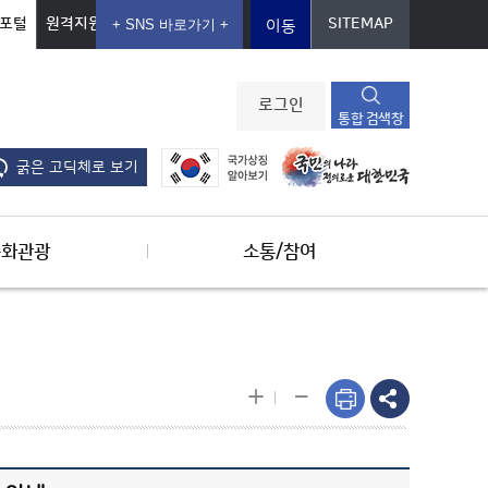
포털
원격지원
SITEMAP
이동
로그인
통합 검색창
굵은 고딕체로 보기
문화관광
소통/참여
-
+