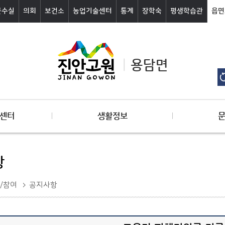
군수실
의회
보건소
농업기술센터
통계
장학숙
평생학습관
읍면
용담면
센터
생활정보
항
/참여
공지사항