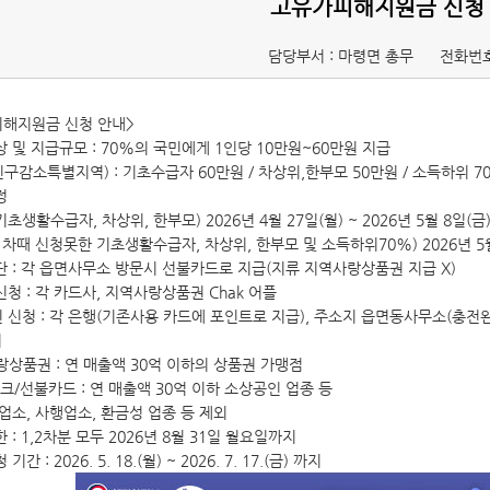
고유가피해지원금 신청
담당부서 : 마령면 총무
전화번호
피해지원금 신청 안내>
상 및 지급규모 : 70%의 국민에게 1인당 10만원~60만원 지급
구감소특별지역) : 기초수급자 60만원 / 차상위,한부모 50만원 / 소득하위 7
정
 (기초생활수급자, 차상위, 한부모) 2026년 4월 27일(월) ~ 2026년 5월 8일(금
 (1차때 신청못한 기초생활수급자, 차상위, 한부모 및 소득하위70%) 2026년 5월 
수단 : 각 읍면사무소 방문시 선불카드로 지급(지류 지역사랑상품권 지급 X)
신청 : 각 카드사, 지역사랑상품권 Chak 어플
인 신청 : 각 은행(기존사용 카드에 포인트로 지급), 주소지 읍면동사무소(충전
처
랑상품권 : 연 매출액 30억 이하의 상품권 가맹점
크/선불카드 : 연 매출액 30억 이하 소상공인 업종 등
소, 사행업소, 환금성 업종 등 제외
한 : 1,2차분 모두 2026년 8월 31일 월요일까지
기간 : 2026. 5. 18.(월) ~ 2026. 7. 17.(금) 까지