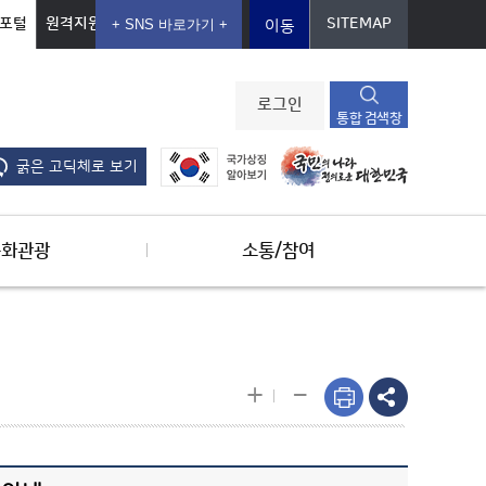
포털
원격지원
SITEMAP
이동
로그인
통합 검색창
굵은 고딕체로 보기
문화관광
소통/참여
-
+