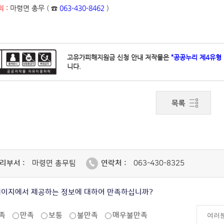
 :
마령면 총무 ( ☎
063-430-8462
)
고유가피해지원금 신청 안내 저작물은
“공공누리 제4유형
니다.
리부서 :
마령면 총무팀
연락처 :
063-430-8325
페이지에서 제공하는 정보에 대하여 만족하십니까?
족
만족
보통
불만족
매우불만족