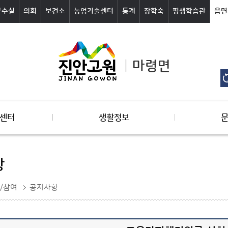
군수실
의회
보건소
농업기술센터
통계
장학숙
평생학습관
읍면
마령면
센터
생활정보
항
/참여
공지사항