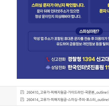
260410_고유가-피해지원금-가이드라인-국문본_outline(진안
260414_고유가-피해지원금-스미싱-주의-포스터_outline(진안