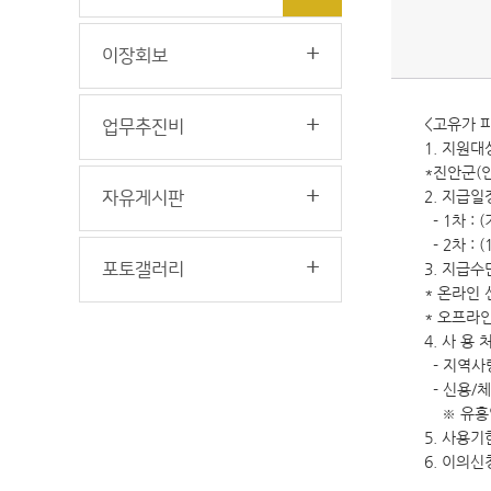
이장회보
<고유가 
업무추진비
1. 지원대
*진안군(인
2. 지급일
자유게시판
- 1차 :
- 2차 :
포토갤러리
3. 지급
* 온라인 
* 오프라
4. 사 용 
- 지역사
- 신용/체
※ 유흥업
5. 사용기
6. 이의신청 