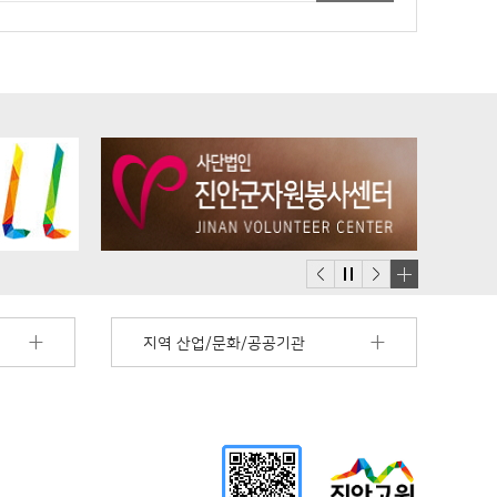
배
너
지역 산업/문화/공공기관
모
음
더
보
기