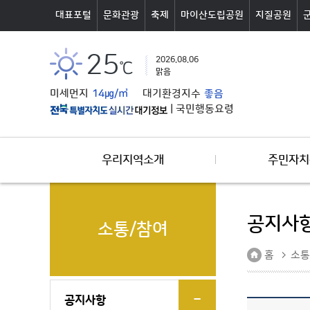
본문바로가기
대표포털
문화관광
축제
마이산도립공원
지질공원
25
2026.08.06
℃
맑음
미세먼지
14㎍/㎥
대기환경지수
좋음
|
국민행동요령
우리지역소개
주민자치
공지사
소통/참여
홈
소통
공지사항