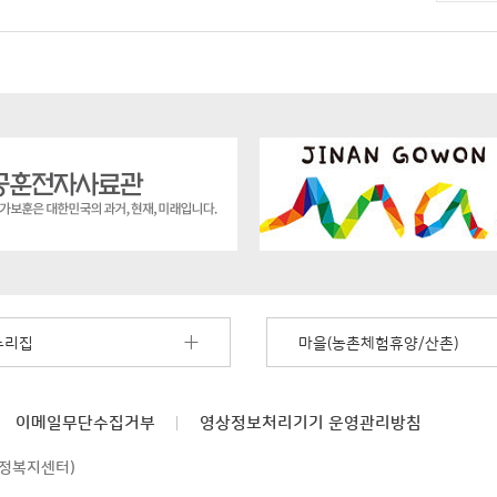
누리집
마을(농촌체험휴양/산촌)
이메일무단수집거부
영상정보처리기기
운영관리방침
행정복지센터)