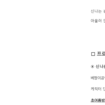
신나는 
아울러 
□
프
◉
신나
베짱이공
케릭터 
초여름밤