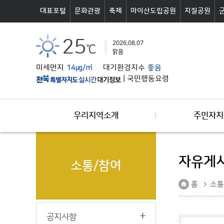
본문바로가기
대표포털
문화관광
축제
마이산도립공원
지질공원
25
2026.08.07
℃
맑음
미세먼지
14㎍/㎥
대기환경지수
좋음
|
국민행동요령
우리지역소개
주민자치
자유게
소통/참여
홈
소통
공지사항