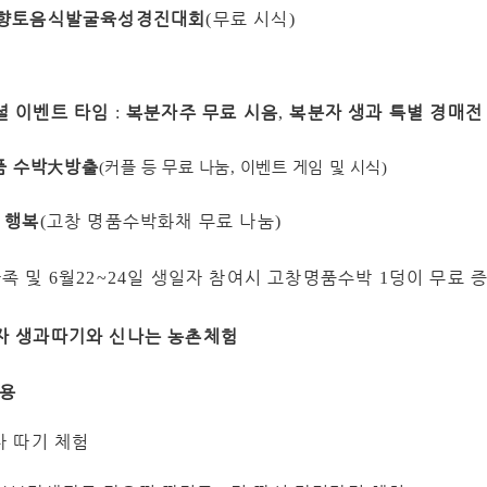
 향토음식발굴육성경진대회
무료 시식
(
)
셜 이벤트
타임
복분자주 무료 시음
복분자 생과 특별 경매전
:
,
품 수박
大
방출
(
커플 등 무료 나눔
,
이벤트 게임 및 시식
)
 행복
고창 명품수박화채 무료 나눔
(
)
가족
및
월
일 생일자 참여시
고창명품수박
덩이 무료 
6
22~24
1
자 생과따기와 신나는 농촌체험
용
 따기 체험