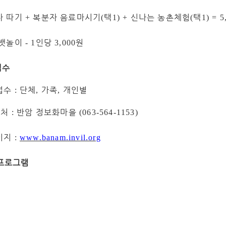
자 따기
복분자 음료마시기
택
신나는 농촌체험
택
+
(
1) +
(
1) = 5
 뱃놀이
인당
원
- 1
3,000
접수
접수
단체
가족
개인별
:
,
,
 처
반암 정보화마을
:
(063-564-1153)
이지
:
www.banam.invil.org
프로그램