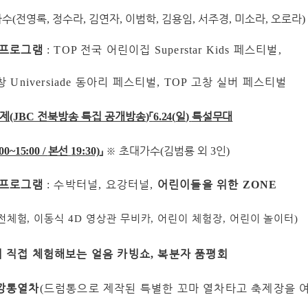
가수
전영록
정수라
김연자
이범학
김용임
서주경
미소라
오로라
(
,
,
,
,
,
,
,
)
 프로그램
전국 어린이집
페스티벌
: TOP
Superstar Kids
,
창
동아리 페스티벌
고창 실버 페스티벌
Universiade
, TOP
제
전북방송 특집 공개방송
「
일
특설무대
(JBC
)
6.24(
)
본선
」
※
초대가수
김범룡 외
인
00~15:00 /
19:30)
(
3
)
 프로그램
수박터널
요강터널
어린이들을 위한
:
,
,
ZONE
전체험
,
이동식
4D
영상관 무비카
,
어린이 체험장
,
어린이 놀이터
)
 직접 체험해보는 얼음 카빙쇼
복분자 품평회
,
깡통열차
드럼통으로 제작된 특별한 꼬마 열차타고 축제장을 
(