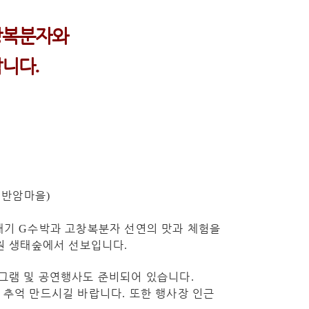
창복분자와
합니다
.
 반암마을
)
배기
수박
과
고창복분자 선연
의 맛과 체험을
G
원 생태숲에서 선보입니다
.
로그램 및 공연행사도 준비되어 있습니다
.
 추억 만드시길 바랍니다
또한 행사장 인근
.