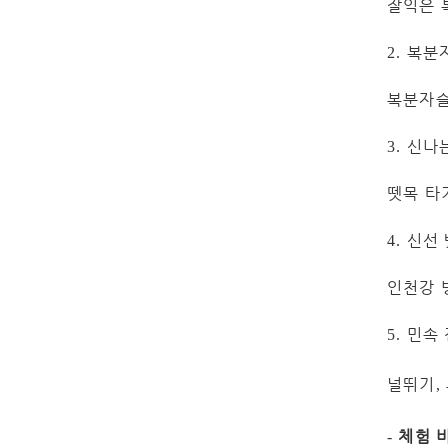
잘익은 
복분
2.
복분자
신나
3.
뗏목 타
신선
4.
인천강 
민속
5.
널뛰기
,
체험 
-