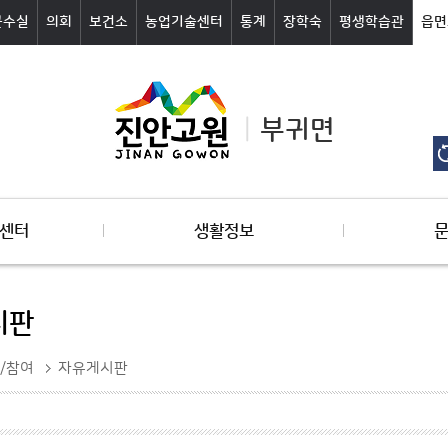
군수실
의회
보건소
농업기술센터
통계
장학숙
평생학습관
읍면
부귀면
센터
생활정보
시판
/참여
자유게시판