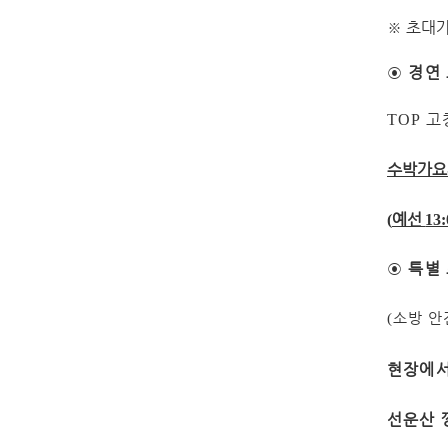
※
초대
◉
경연
고
TOP
수박가요
예선
(
13:
◉
특별
(
소방 안
현장에서
선운산 