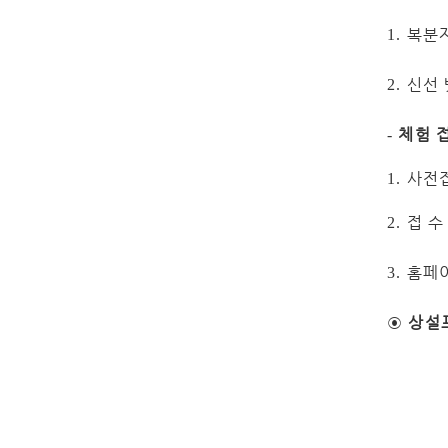
복분
1.
신선
2.
체험 
-
사전
1.
접 수
2.
홈페
3.
◉
상설