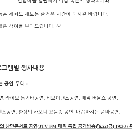
반암마을 일원에서 직접 복분자 생과따기와
농촌 체험도 해보는 즐거운 시간이 되시길 바랍니다
.
많은 참여를 부탁드립니다
. ^^
로그램별 행사내용
는 공연 무대
:
연
라이브 통기타공연
비보이댄스공연
매직 버블쇼 공연
,
,
,
,
댄스공연
환상의 하모니 요들송 공연
배꼽빠지는 품바공연
,
,
,
의 낭만콘서트 공연
매직 특집 공개방송
「
금
(JTV FM
)
6.22(
) 19:30 /