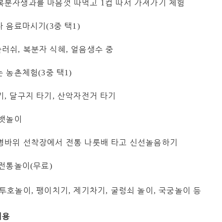
복분자생과를 마음껏 따먹고
컵 따서 가져가기 체험
1
자 음료마시기
중 택
(3
1)
슬러쉬
복분자 식혜
얼음생수 중
,
,
는 농촌체험
중 택
(3
1)
기
달구지 타기
산악자전거 타기
,
,
 뱃놀이
병바위 선착장에서 전통 나룻배 타고 신선놀음하기
 전통놀이
무료
(
)
투호놀이
팽이치기
제기차기
굴렁쇠 놀이
국궁놀이 등
,
,
,
,
비용