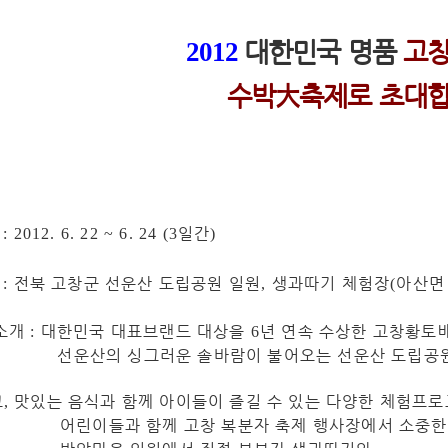
대한민국 명품
고
2012
수박
大
축제로 초대
간
일간
: 2012. 6. 22 ~ 6. 24 (3
)
소
전북 고창군 선운산 도립공원 일원
생과따기 체험장
아산면
:
,
(
소개
대한민국 대표브랜드 대상을
년 연속 수상한
고창황토
:
6
선운산의 싱그러운 솔바람이 불어오는 선운산 도립공
고
맛있는 음식과 함께 아이들이 즐길 수 있는 다양한 체험프
,
어린이들과 함께 고창 복분자 축제 행사장에서 소중한