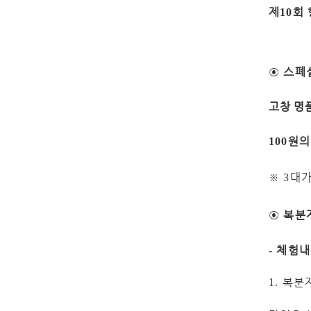
제
회
10
◉
스폐
고창 명
원의
100
※
대
3
◉
복분
체험내
-
복분자
1.