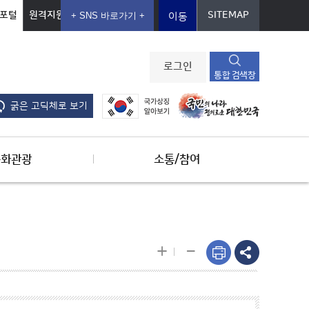
포털
원격지원
SITEMAP
이동
로그인
통합 검색창
굵은 고딕체로 보기
문화관광
소통/참여
-
+