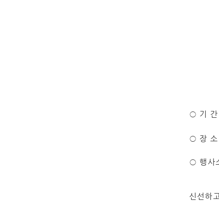
○
기 
○
장 
○
행사
신선하