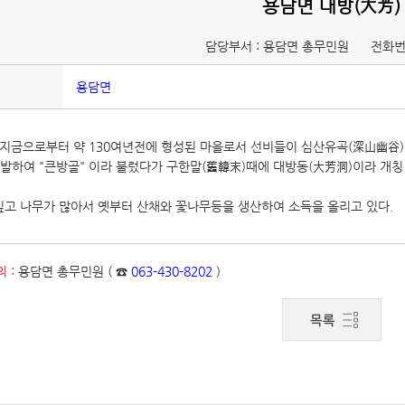
용담면 대방(大芳)
담당부서 : 용담면 총무민원
전화번
용담면
 지금으로부터 약 130여년전에 형성된 마을로서 선비들이 심산유곡(深山幽谷)
만발하여 "큰방골" 이라 불렀다가 구한말(舊韓末)때에 대방동(大芳洞)이라 개칭
 깊고 나무가 많아서 옛부터 산채와 꽃나무등을 생산하여 소득을 올리고 있다.
 :
용담면 총무민원 ( ☎
063-430-8202
)