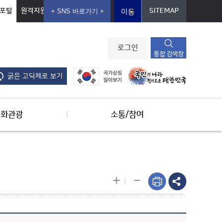
포털
원격지원
SITEMAP
이동
로그인
통합 검색창
굵은 고딕체로 보기
문화관광
소통/참여
-
+