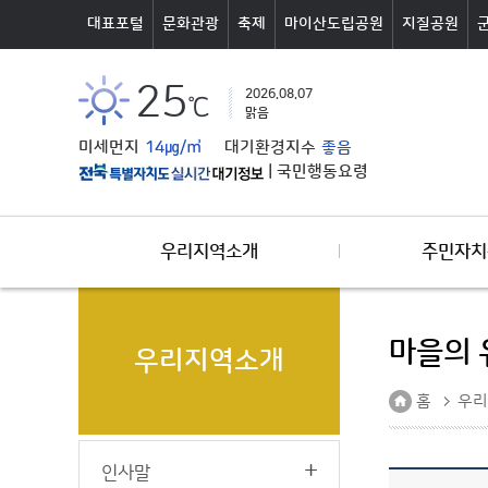
본문바로가기
대표포털
문화관광
축제
마이산도립공원
지질공원
25
2026.08.07
℃
맑음
미세먼지
14㎍/㎥
대기환경지수
좋음
|
국민행동요령
우리지역소개
주민자치
마을의 
우리지역소개
홈
우리
인사말