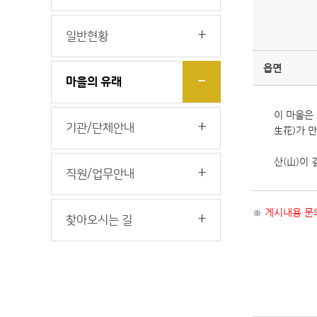
일반현황
읍면
마을의 유래
이 마을은
기관/단체안내
生花)가 
산(山)이
직원/업무안내
※
게시내용 문의
찾아오시는 길