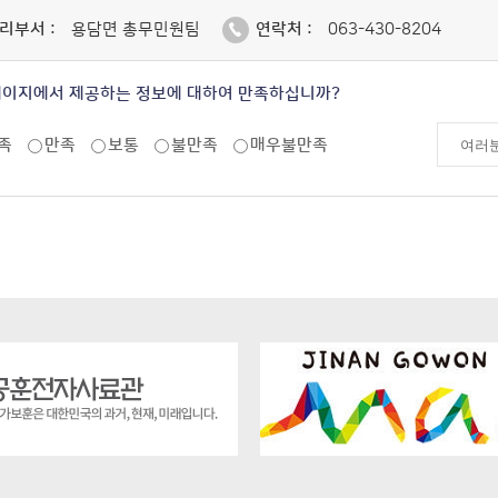
리부서 :
용담면 총무민원팀
연락처 :
063-430-8204
페이지에서 제공하는 정보에 대하여 만족하십니까?
족
만족
보통
불만족
매우불만족