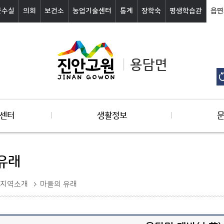
군수실
의회
보건소
농업기술센터
통계
장학숙
평생학습관
읍면
용담면
센터
생활정보
유래
지역소개
마을의 유래